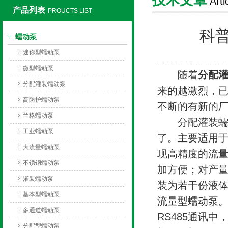
Arti
产品列表
PROUCTS LIST
保定兰格恒流泵有限公司
科
蠕动泵
迷你型蠕动泵
微型蠕动泵
随着
分配
分配灌装蠕动泵
来的越激烈，
高防护蠕动泵
不断的有新的
兰格蠕动泵
分配灌装蠕动
工业蠕动泵
了。主要适用
大流量蠕动泵
现高精度的流
不锈钢蠕动泵
加方便；对产
灌装蠕动泵
装为若干份液体
基本型蠕动泵
流量型蠕动泵
多通道蠕动泵
RS485通讯
分配型蠕动泵