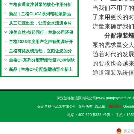
电机与机械传动的协同
兰格多通道注射泵的核心作用分析
当我们不用了
新品 | 兰格CL/CJ系列蠕动泵新品
子来用更长的
上市，小巧机身，大有可为！
从三江源出发，让安全水流进乡村
流量来确定我
校园 | 兰格×吾水高原公益行
净美自然·益起同行｜兰格公司环保
分配灌装
捡拾公益活动圆满举行
兰格2026年度用户之声有奖调研开
泵的需求量变
启，京东E卡免费送！
兰格有奖反馈活动，立刻让您的分
随着时代的发
享变成惊喜！
兰格CF系列分配型蠕动泵PC控制软
的要求也会越来
件免费版发布！即日起，通过即可
新品 | 兰格CF分配型蠕动泵全新上
通道灌装系统
下载！
市，智控每一滴！
保定兰格恒流泵有限公司(www.pumpsystem.cn
保定兰格恒流泵有限公司 版权所有 总流量：
861408
Googl
电话：400-620-5333 传真： 手机：1853
冀公网安