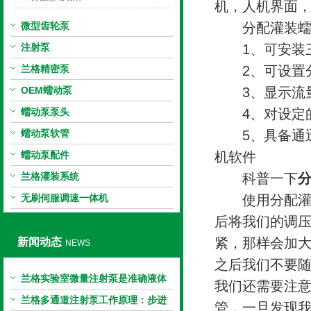
机，人机界面，
微型齿轮泵
分配灌装蠕动
注射泵
1、可安装三种泵头
兰格精密泵
2、可设置分
OEM蠕动泵
3、显示流
蠕动泵泵头
4、对设定的
蠕动泵软管
5、具备通迅
蠕动泵配件
机软件
兰格灌装系统
科普一下
无刷伺服调速一体机
使用分配灌装
后将我们的调
紧，那样会加
新闻动态
NEWS
之后我们不要
兰格实验室微量注射泵是准确液体
我们还需要注
输送的科学工具
兰格多通道注射泵工作原理：步进
管，一旦发现