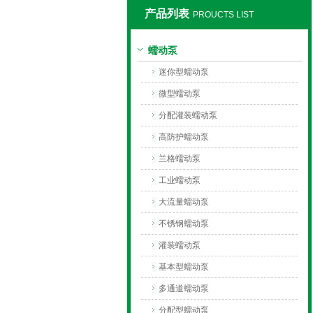
产品列表
PROUCTS LIST
保定兰格恒流泵有限公司
蠕动泵
迷你型蠕动泵
微型蠕动泵
分配灌装蠕动泵
高防护蠕动泵
兰格蠕动泵
工业蠕动泵
大流量蠕动泵
不锈钢蠕动泵
灌装蠕动泵
基本型蠕动泵
多通道蠕动泵
分配型蠕动泵