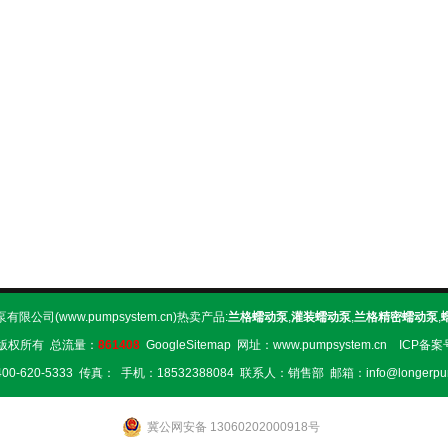
限公司(www.pumpsystem.cn)热卖产品:
兰格蠕动泵
,
灌装蠕动泵
,
兰格精密蠕动泵
,
版权所有 总流量：
861408
GoogleSitemap
网址：www.pumpsystem.cn ICP备
0-620-5333 传真： 手机：18532388084 联系人：销售部 邮箱：info@longerpu
冀公网安备 13060202000918号