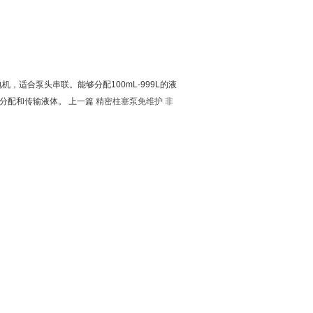
，适合泵头串联。能够分配100mL-999L的液
场合分配和传输液体。 上一篇
精密柱塞泵免维护 非