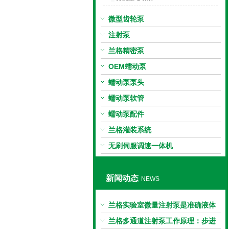
微型齿轮泵
注射泵
兰格精密泵
OEM蠕动泵
蠕动泵泵头
蠕动泵软管
蠕动泵配件
兰格灌装系统
无刷伺服调速一体机
新闻动态
NEWS
兰格实验室微量注射泵是准确液体
输送的科学工具
兰格多通道注射泵工作原理：步进