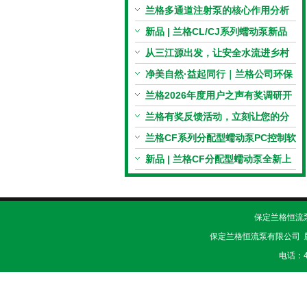
电机与机械传动的协同
兰格多通道注射泵的核心作用分析
新品 | 兰格CL/CJ系列蠕动泵新品
上市，小巧机身，大有可为！
从三江源出发，让安全水流进乡村
校园 | 兰格×吾水高原公益行
净美自然·益起同行｜兰格公司环保
捡拾公益活动圆满举行
兰格2026年度用户之声有奖调研开
启，京东E卡免费送！
兰格有奖反馈活动，立刻让您的分
享变成惊喜！
兰格CF系列分配型蠕动泵PC控制软
件免费版发布！即日起，通过即可
新品 | 兰格CF分配型蠕动泵全新上
下载！
市，智控每一滴！
保定兰格恒流泵有
保定兰格恒流泵有限公司 
电话：40