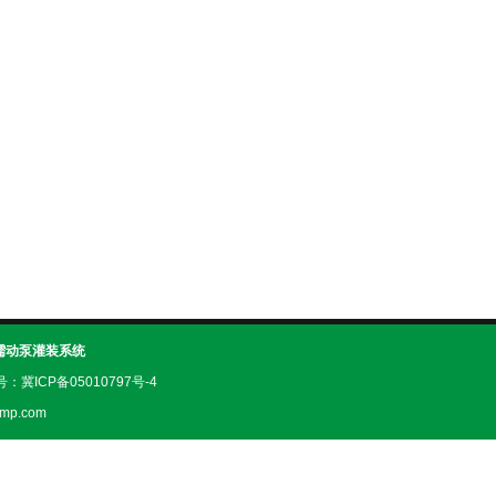
蠕动泵灌装系统
案号：
冀ICP备05010797号-4
mp.com