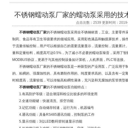
不锈钢蠕动泵厂家的蠕动泵采用的技
点击次数：2539 更新时间：2019-0
不锈钢蠕动泵厂家
的不锈钢蠕动泵采用全不锈钢材质，工业。主要零件采
制药、食品等有卫生等级要求的领域应用。采用彩色液晶和触摸屏技术，操
于流量传输控制，用户可以根据自己的需要流量显示，流量控制，流量累计
量和定量给料，精度高可达0.5%，为了减小不必要的蠕动泵噪音，采用了智能
MODBUS协议，更易于与其他控制设备如计算机，人机界面，PLC等连接。
不锈钢蠕动泵厂家的不锈钢蠕动泵是一种新型的产业用泵，广泛应用于制
的、粘稠的、强腐蚀性的、具有磨削作用的、纯度要求高的、以及含有一定
时精度高，流量较低，可以传输高粘稠性液体，无污染和无腐蚀的泵管类型
不锈钢蠕动泵厂家
的不锈钢蠕动泵功能特点：
1.有高防护等级：适合潮湿和粉尘比较多的环境使用
2.全速功能键：快速清洗、排空功能
3.记忆功能：自动储存转速，运行方向，机器编号
4.通讯功能：具备RS485通讯功能，控制泵的工作
5.显示功能：3位LED数码管转速显示功能