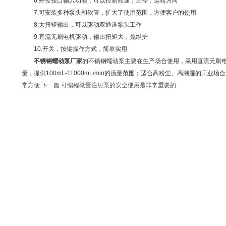
6.外控接口输入功能：可以控制转速，启停，运转方向
7.可安装多种泵头和软管，扩大了使用范围，方便客户的使用
8.大扭矩输出，可以驱动双通道泵头工作
9.直流无刷电机驱动，输出扭矩大，免维护
10.开关，按键操作方式，简单实用
不锈钢蠕动泵厂家
的不锈钢蠕动泵主要在生产场合使用，采用直流无刷电机
量，提供100mL-11000mL/min的流量范围；适合高粉尘、高潮湿的工业
常方便
下一篇
可编程微量注射泵的安全使用是非常重要的