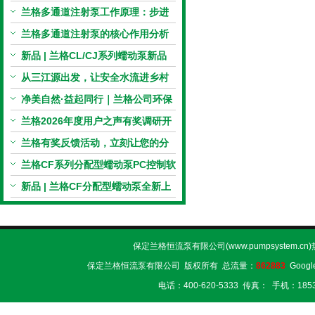
输送的科学工具
兰格多通道注射泵工作原理：步进
电机与机械传动的协同
兰格多通道注射泵的核心作用分析
新品 | 兰格CL/CJ系列蠕动泵新品
上市，小巧机身，大有可为！
从三江源出发，让安全水流进乡村
校园 | 兰格×吾水高原公益行
净美自然·益起同行｜兰格公司环保
捡拾公益活动圆满举行
兰格2026年度用户之声有奖调研开
启，京东E卡免费送！
兰格有奖反馈活动，立刻让您的分
享变成惊喜！
兰格CF系列分配型蠕动泵PC控制软
件免费版发布！即日起，通过即可
新品 | 兰格CF分配型蠕动泵全新上
下载！
市，智控每一滴！
保定兰格恒流泵有限公司(www.pumpsystem.cn
保定兰格恒流泵有限公司 版权所有 总流量：
862883
Googl
电话：400-620-5333 传真： 手机：1853