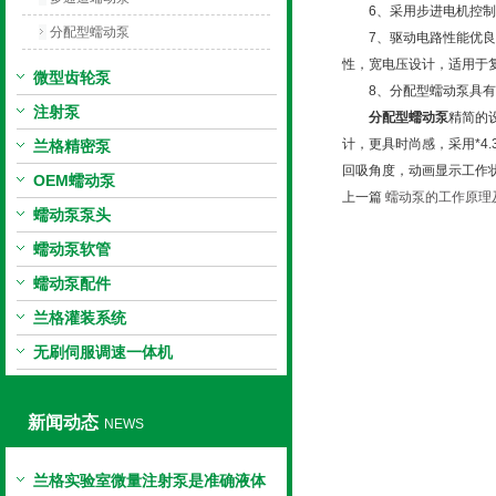
6、采用步进电机控制转
分配型蠕动泵
7、驱动电路性能优良，
性，宽电压设计，适用于
微型齿轮泵
8、分配型蠕动泵具有
注射泵
分配型蠕动泵
精简的
计，更具时尚感，采用*4
兰格精密泵
回吸角度，动画显示工作
OEM蠕动泵
上一篇
蠕动泵的工作原理
蠕动泵泵头
蠕动泵软管
蠕动泵配件
兰格灌装系统
无刷伺服调速一体机
新闻动态
NEWS
兰格实验室微量注射泵是准确液体