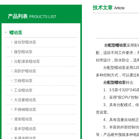
技术文章
Article
产品列表
PROUCTS LIST
保定兰格恒流泵有限公司
蠕动泵
迷你型蠕动泵
分配型蠕动泵
采用彩
微型蠕动泵
配，适应不同工作要求；
封闭设计，防水防尘，适
分配灌装蠕动泵
分配型蠕动泵采用128 
高防护蠕动泵
多种控制方式，可以通过
兰格蠕动泵
分配型蠕动泵
特点:
1、3.5英寸320*2
工业蠕动泵
2、采用“双CPU”控制
大流量蠕动泵
3、具有分配模式，传输
不锈钢蠕动泵
意设置。
灌装蠕动泵
4、具有流量自动校正，
5、丰富的外部控制功能
基本型蠕动泵
等；产品硬件预留多种电
多通道蠕动泵