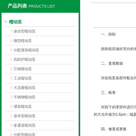
产品列表
PROUCTS LIST
保定兰格恒流泵有限公司
蠕动泵
迷你型蠕动泵
一、拆卸
微型蠕动泵
拆卸前应做好充分的准备
分配灌装蠕动泵
高防护蠕动泵
二、复查数据
兰格蠕动泵
对齿轮泵各部件配合间
工业蠕动泵
大流量蠕动泵
三、检查
不锈钢蠕动泵
灌装蠕动泵
对拆下的零部件进行详细
的大允许值为1.6μm；
基本型蠕动泵
多通道蠕动泵
四、修复或更换
分配型蠕动泵