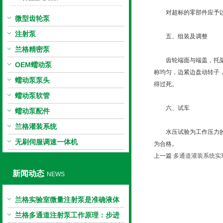
对超标的零部件应予以
微型齿轮泵
注射泵
五、组装及调整
兰格精密泵
齿轮端面与端盖，托架的
OEM蠕动泵
称均匀，边紧边盘动转子
蠕动泵泵头
得过死。
蠕动泵软管
六、试车
蠕动泵配件
兰格灌装系统
水压试验为工作压力的1
无刷伺服调速一体机
为合格。
上一篇
多通道灌装系统实
新闻动态
NEWS
兰格实验室微量注射泵是准确液体
输送的科学工具
兰格多通道注射泵工作原理：步进