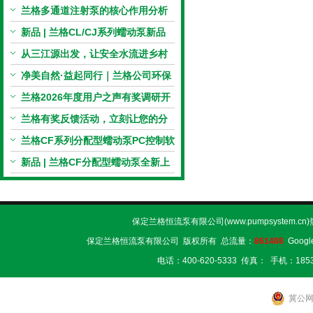
电机与机械传动的协同
兰格多通道注射泵的核心作用分析
新品 | 兰格CL/CJ系列蠕动泵新品
上市，小巧机身，大有可为！
从三江源出发，让安全水流进乡村
校园 | 兰格×吾水高原公益行
净美自然·益起同行｜兰格公司环保
捡拾公益活动圆满举行
兰格2026年度用户之声有奖调研开
启，京东E卡免费送！
兰格有奖反馈活动，立刻让您的分
享变成惊喜！
兰格CF系列分配型蠕动泵PC控制软
件免费版发布！即日起，通过即可
新品 | 兰格CF分配型蠕动泵全新上
下载！
市，智控每一滴！
保定兰格恒流泵有限公司(www.pumpsystem.cn
保定兰格恒流泵有限公司 版权所有 总流量：
861408
Googl
电话：400-620-5333 传真： 手机：1853
冀公网安