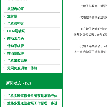
(2)辊子与泵壳，对泵
微型齿轮泵
注射泵
(3)在辊子转动的过程
兰格精密泵
(4)在辊子转动的过程
OEM蠕动泵
恢复到圆管状态，会形成
蠕动泵泵头
蠕动泵软管
(5)辊子连续转动，从
上一篇
齿轮泵的选型原则
蠕动泵配件
兰格灌装系统
无刷伺服调速一体机
新闻动态
NEWS
兰格实验室微量注射泵是准确液体
输送的科学工具
兰格多通道注射泵工作原理：步进