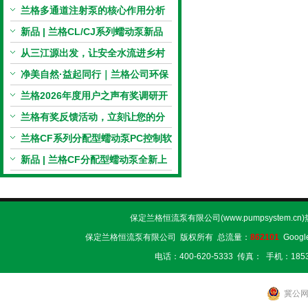
电机与机械传动的协同
兰格多通道注射泵的核心作用分析
新品 | 兰格CL/CJ系列蠕动泵新品
上市，小巧机身，大有可为！
从三江源出发，让安全水流进乡村
校园 | 兰格×吾水高原公益行
净美自然·益起同行｜兰格公司环保
捡拾公益活动圆满举行
兰格2026年度用户之声有奖调研开
启，京东E卡免费送！
兰格有奖反馈活动，立刻让您的分
享变成惊喜！
兰格CF系列分配型蠕动泵PC控制软
件免费版发布！即日起，通过即可
新品 | 兰格CF分配型蠕动泵全新上
下载！
市，智控每一滴！
保定兰格恒流泵有限公司(www.pumpsystem.cn
保定兰格恒流泵有限公司 版权所有 总流量：
862101
Googl
电话：400-620-5333 传真： 手机：1853
冀公网安