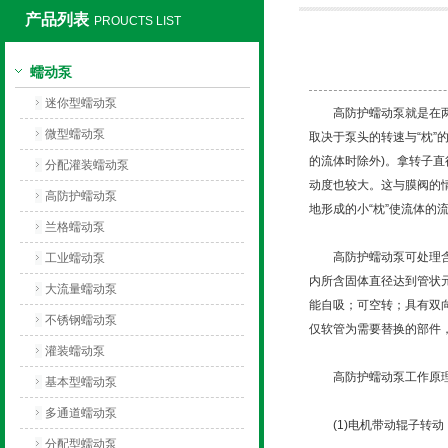
产品列表
PROUCTS LIST
保定兰格恒流泵有限公司
蠕动泵
迷你型蠕动泵
高防护蠕动泵就是在两个
微型蠕动泵
取决于泵头的转速与“枕”
的流体时除外)。拿转子直
分配灌装蠕动泵
动度也较大。这与膜阀的
高防护蠕动泵
地形成的小“枕”使流体的
兰格蠕动泵
高防护蠕动泵可处理含气
工业蠕动泵
内所含固体直径达到管状
大流量蠕动泵
能自吸；可空转；具有双
不锈钢蠕动泵
仅软管为需要替换的部件
灌装蠕动泵
高防护蠕动泵工作原理
基本型蠕动泵
多通道蠕动泵
(1)电机带动辊子转动
分配型蠕动泵