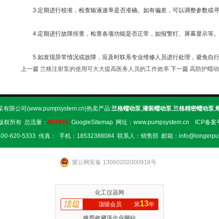
3.定期进行校准，检查输液速率是否准确。如有偏差，可以调整参数或寻
4.定期进行故障排查，检查各项功能是否正常，如报警灯、屏幕显示等
5.如发现异常情况或故障，应及时联系专业维修人员进行处理，避免自行
上一篇
兰格注射泵的使用可大大提高医务人员的工作效率
下一篇
高防护蠕动
限公司(www.pumpsystem.cn)热卖产品:
兰格蠕动泵
,
灌装蠕动泵
,
兰格精密蠕动泵
,
版权所有 总流量：
861858
GoogleSitemap
网址：www.pumpsystem.cn ICP备
0-620-5333 传真： 手机：18532388084 联系人：销售部 邮箱：info@longerpu
冀公网安备 13060202000918号
化工仪器网
13
顶级会员
第
年
推荐收藏该企业网站