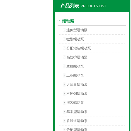
产品列表
PROUCTS LIST
保定兰格恒流泵有限公司
蠕动泵
迷你型蠕动泵
微型蠕动泵
分配灌装蠕动泵
高防护蠕动泵
兰格蠕动泵
工业蠕动泵
大流量蠕动泵
不锈钢蠕动泵
灌装蠕动泵
基本型蠕动泵
多通道蠕动泵
分配型蠕动泵