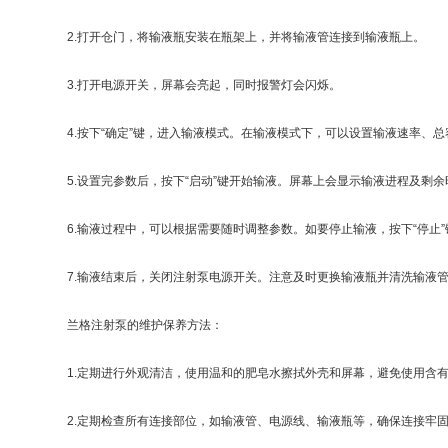
2.打开仓门，将输液瓶安装在瓶架上，并将输液管连接到输液瓶上。
3.打开电源开关，屏幕会亮起，同时报警灯会闪烁。
4.按下“确定”键，进入输液模式。在输液模式下，可以设置输液速率、总
5.设置完参数后，按下“启动”键开始输液。屏幕上会显示输液进程及剩余
6.输液过程中，可以根据需要随时调整参数。如要停止输液，按下“停止”
7.输液结束后，关闭注射泵电源开关。注意及时更换输液瓶并清洗输液
兰格注射泵的维护保养方法：
1.定期进行外观清洁，使用温和的肥皂水擦拭外壳和屏幕，避免使用含有
2.定期检查所有连接部位，如输液管、电源线、输液瓶等，确保连接牢固