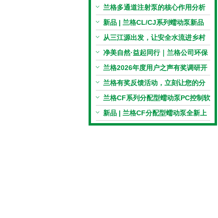
电机与机械传动的协同
兰格多通道注射泵的核心作用分析
新品 | 兰格CL/CJ系列蠕动泵新品
上市，小巧机身，大有可为！
从三江源出发，让安全水流进乡村
校园 | 兰格×吾水高原公益行
净美自然·益起同行｜兰格公司环保
捡拾公益活动圆满举行
兰格2026年度用户之声有奖调研开
启，京东E卡免费送！
兰格有奖反馈活动，立刻让您的分
享变成惊喜！
兰格CF系列分配型蠕动泵PC控制软
件免费版发布！即日起，通过即可
新品 | 兰格CF分配型蠕动泵全新上
下载！
市，智控每一滴！