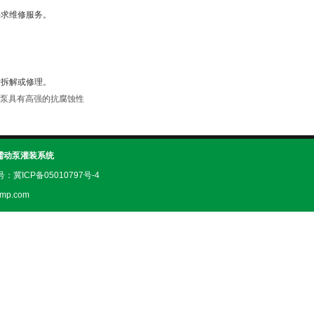
求维修服务。
。
拆解或修理。
泵具有高强的抗腐蚀性
蠕动泵灌装系统
案号：
冀ICP备05010797号-4
mp.com