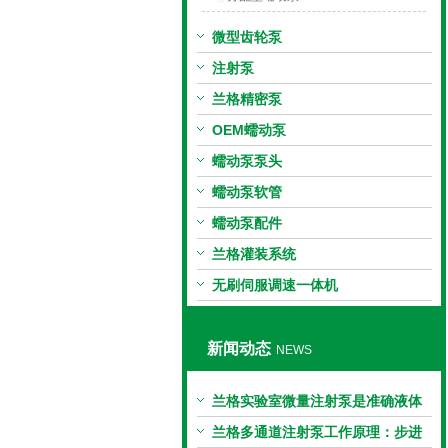
微型齿轮泵
注射泵
兰格精密泵
OEM蠕动泵
蠕动泵泵头
蠕动泵软管
蠕动泵配件
兰格灌装系统
无刷伺服调速一体机
新闻动态
NEWS
兰格实验室微量注射泵是准确液体
输送的科学工具
兰格多通道注射泵工作原理：步进