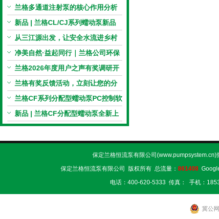
电机与机械传动的协同
兰格多通道注射泵的核心作用分析
新品 | 兰格CL/CJ系列蠕动泵新品
上市，小巧机身，大有可为！
从三江源出发，让安全水流进乡村
校园 | 兰格×吾水高原公益行
净美自然·益起同行｜兰格公司环保
捡拾公益活动圆满举行
兰格2026年度用户之声有奖调研开
启，京东E卡免费送！
兰格有奖反馈活动，立刻让您的分
享变成惊喜！
兰格CF系列分配型蠕动泵PC控制软
件免费版发布！即日起，通过即可
新品 | 兰格CF分配型蠕动泵全新上
下载！
市，智控每一滴！
保定兰格恒流泵有限公司(www.pumpsystem.cn
保定兰格恒流泵有限公司 版权所有 总流量：
861408
Googl
电话：400-620-5333 传真： 手机：1853
冀公网安