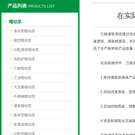
产品列表
PROUCTS LIST
在实
保定兰格恒流泵有限公司
蠕动泵
迷你型蠕动泵
兰格灌装系统通过供液系
微型蠕动泵
速度快、灌装精度高，并
高了生产效率和产品质量
分配灌装蠕动泵
高防护蠕动泵
在实际操作中，兰格灌
兰格蠕动泵
1.将待灌装的液体产品
工业蠕动泵
大流量蠕动泵
2.启动供液系统，泵将
不锈钢蠕动泵
灌装蠕动泵
3.启动控制系统，调整
基本型蠕动泵
4.管道和灌装头完成灌
多通道蠕动泵
分配型蠕动泵