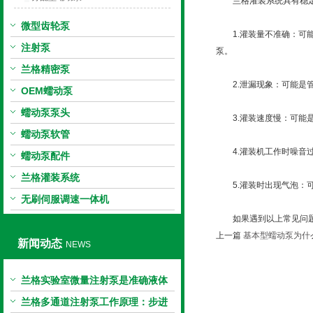
兰格灌装系统具有稳定的
微型齿轮泵
1.灌装量不准确：可能
注射泵
泵。
兰格精密泵
2.泄漏现象：可能是管
OEM蠕动泵
蠕动泵泵头
3.灌装速度慢：可能是
蠕动泵软管
4.灌装机工作时噪音过
蠕动泵配件
兰格灌装系统
5.灌装时出现气泡：可
无刷伺服调速一体机
如果遇到以上常见问题
上一篇
基本型蠕动泵为什
新闻动态
NEWS
兰格实验室微量注射泵是准确液体
输送的科学工具
兰格多通道注射泵工作原理：步进