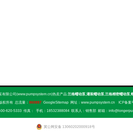
限公司(www.pumpsystem.cn)热卖产品:
兰格蠕动泵
,
灌装蠕动泵
,
兰格精密蠕动泵
,
版权所有 总流量：
860897
GoogleSitemap
网址：www.pumpsystem.cn ICP备
0-620-5333 传真： 手机：18532388084 联系人：销售部 邮箱：info@longerpu
冀公网安备 13060202000918号