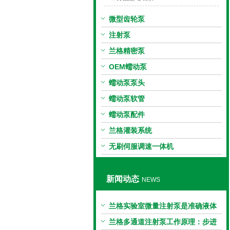
微型齿轮泵
注射泵
兰格精密泵
OEM蠕动泵
蠕动泵泵头
蠕动泵软管
蠕动泵配件
兰格灌装系统
无刷伺服调速一体机
新闻动态
NEWS
兰格实验室微量注射泵是准确液体
输送的科学工具
兰格多通道注射泵工作原理：步进