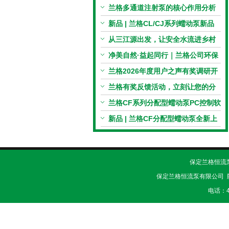
电机与机械传动的协同
兰格多通道注射泵的核心作用分析
新品 | 兰格CL/CJ系列蠕动泵新品
上市，小巧机身，大有可为！
从三江源出发，让安全水流进乡村
校园 | 兰格×吾水高原公益行
净美自然·益起同行｜兰格公司环保
捡拾公益活动圆满举行
兰格2026年度用户之声有奖调研开
启，京东E卡免费送！
兰格有奖反馈活动，立刻让您的分
享变成惊喜！
兰格CF系列分配型蠕动泵PC控制软
件免费版发布！即日起，通过即可
新品 | 兰格CF分配型蠕动泵全新上
下载！
市，智控每一滴！
保定兰格恒流泵有
保定兰格恒流泵有限公司 
电话：40