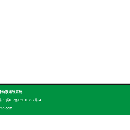
蠕动泵灌装系统
案号：
冀ICP备05010797号-4
mp.com