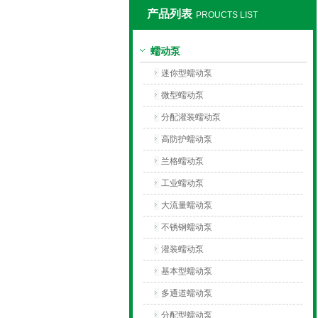
产品列表
PROUCTS LIST
保定兰格恒流泵有限公司
蠕动泵
迷你型蠕动泵
微型蠕动泵
分配灌装蠕动泵
高防护蠕动泵
兰格蠕动泵
工业蠕动泵
大流量蠕动泵
不锈钢蠕动泵
灌装蠕动泵
基本型蠕动泵
多通道蠕动泵
分配型蠕动泵