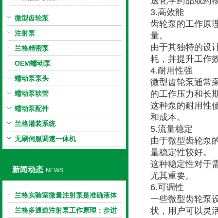
送化学药品或药
3.高效能
微型齿轮泵
齿轮泵的工作原
注射泵
量。
由于其独特的设
兰格精密泵
耗，并提升工作
OEM蠕动泵
4.耐用性强
蠕动泵泵头
微型齿轮泵通常
的工作压力和长
蠕动泵软管
这种泵的耐用性
蠕动泵配件
和成本。
兰格灌装系统
5.流量稳定
无刷伺服调速一体机
由于微型齿轮泵
量稳定性较好。
这种稳定性对于
新闻动态
NEWS
尤其重要。
6.可调性
兰格实验室微量注射泵是准确液体
一些微型齿轮泵
输送的科学工具
状，用户可以灵
兰格多通道注射泵工作原理：步进