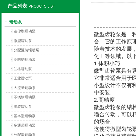
产品列表
PROUCTS LIST
保定兰格恒流泵有限公司
蠕动泵
迷你型蠕动泵
微型齿轮泵是一
微型蠕动泵
合。它的工作原
随着技术的发展
分配灌装蠕动泵
化工等领域。以
高防护蠕动泵
1.体积小巧
兰格蠕动泵
微型齿轮泵具有
它非常适合用于
工业蠕动泵
小型设计不仅有
大流量蠕动泵
中安装。
不锈钢蠕动泵
2.高精度
微型齿轮泵的结
灌装蠕动泵
啮合传动，可以
基本型蠕动泵
的场合。
多通道蠕动泵
这使得微型齿轮
分配型蠕动泵