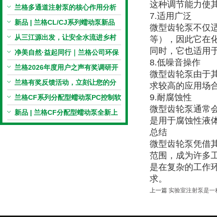
这种调节能力使
电机与机械传动的协同
兰格多通道注射泵的核心作用分析
7.适用广泛
新品 | 兰格CL/CJ系列蠕动泵新品
微型齿轮泵不仅
上市，小巧机身，大有可为！
从三江源出发，让安全水流进乡村
等），因此它在
同时，它也适用
校园 | 兰格×吾水高原公益行
净美自然·益起同行｜兰格公司环保
8.低噪音操作
捡拾公益活动圆满举行
兰格2026年度用户之声有奖调研开
微型齿轮泵由于
启，京东E卡免费送！
兰格有奖反馈活动，立刻让您的分
求较高的应用场
9.耐腐蚀性
享变成惊喜！
兰格CF系列分配型蠕动泵PC控制软
微型齿轮泵通常
件免费版发布！即日起，通过即可
新品 | 兰格CF分配型蠕动泵全新上
是用于腐蚀性液
下载！
市，智控每一滴！
总结
微型齿轮泵凭借
范围，成为许多
是在复杂的工作
求。
上一篇
实验室注射泵是一