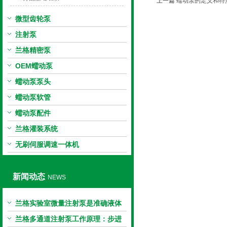
上一篇
蠕动泵的定义和特
微型齿轮泵
注射泵
兰格精密泵
OEM蠕动泵
蠕动泵泵头
蠕动泵软管
蠕动泵配件
兰格灌装系统
无刷伺服调速一体机
新闻动态
NEWS
兰格实验室微量注射泵是准确液体
输送的科学工具
兰格多通道注射泵工作原理：步进