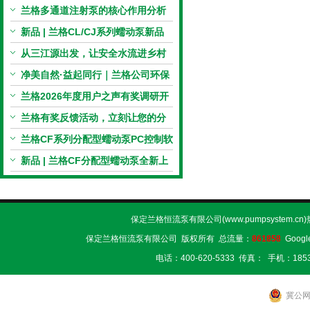
电机与机械传动的协同
兰格多通道注射泵的核心作用分析
新品 | 兰格CL/CJ系列蠕动泵新品
上市，小巧机身，大有可为！
从三江源出发，让安全水流进乡村
校园 | 兰格×吾水高原公益行
净美自然·益起同行｜兰格公司环保
捡拾公益活动圆满举行
兰格2026年度用户之声有奖调研开
启，京东E卡免费送！
兰格有奖反馈活动，立刻让您的分
享变成惊喜！
兰格CF系列分配型蠕动泵PC控制软
件免费版发布！即日起，通过即可
新品 | 兰格CF分配型蠕动泵全新上
下载！
市，智控每一滴！
保定兰格恒流泵有限公司(www.pumpsystem.cn
保定兰格恒流泵有限公司 版权所有 总流量：
861858
Googl
电话：400-620-5333 传真： 手机：1853
冀公网安