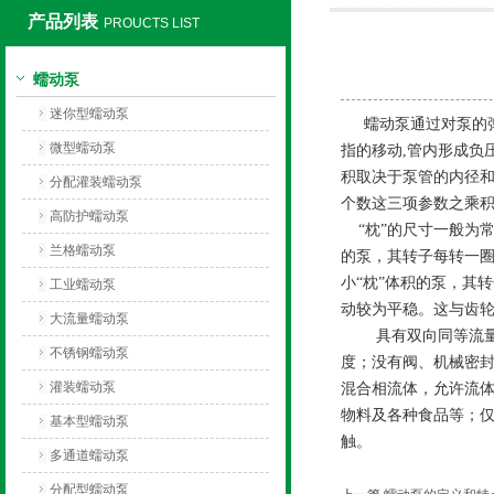
产品列表
PROUCTS LIST
保定兰格恒流泵有限公司
蠕动泵
迷你型蠕动泵
蠕动泵通过对泵的
微型蠕动泵
指的移动
,
管内形成负
积取决于泵管的内径和
分配灌装蠕动泵
个数这三项参数之乘
高防护蠕动泵
“枕”的尺寸一般为
兰格蠕动泵
的泵，其转子每转一
小“枕”体积的泵，其
工业蠕动泵
动较为平稳。这与齿
大流量蠕动泵
具有双向同等流
不锈钢蠕动泵
度；没有阀、机械密
灌装蠕动泵
混合相流体，允许流
物料及各种食品等；
基本型蠕动泵
触。
多通道蠕动泵
分配型蠕动泵