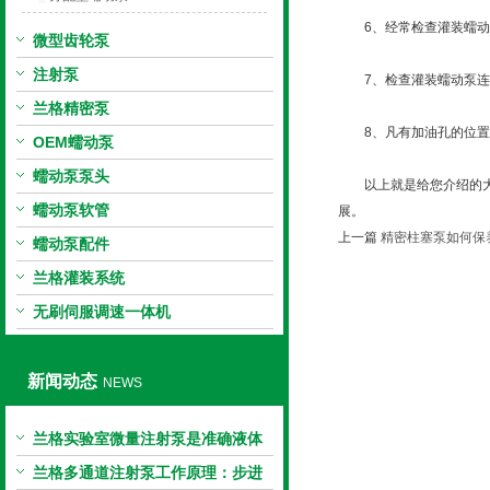
6、经常检查灌装蠕动
微型齿轮泵
注射泵
7、检查灌装蠕动泵连
兰格精密泵
8、凡有加油孔的位置
OEM蠕动泵
蠕动泵泵头
以上就是给您介绍的大流
蠕动泵软管
展。
上一篇
精密柱塞泵如何保
蠕动泵配件
兰格灌装系统
无刷伺服调速一体机
新闻动态
NEWS
兰格实验室微量注射泵是准确液体
输送的科学工具
兰格多通道注射泵工作原理：步进