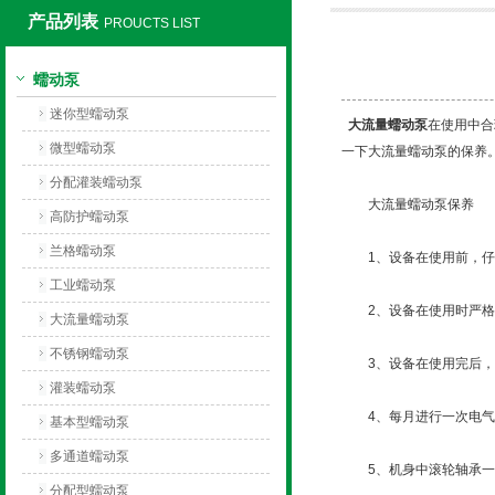
产品列表
PROUCTS LIST
保定兰格恒流泵有限公司
蠕动泵
迷你型蠕动泵
大流量蠕动泵
在使用中合
微型蠕动泵
一下大流量蠕动泵的保养
分配灌装蠕动泵
大流量蠕动泵保养
高防护蠕动泵
兰格蠕动泵
1、设备在使用前，仔细
工业蠕动泵
2、设备在使用时严格
大流量蠕动泵
不锈钢蠕动泵
3、设备在使用完后，
灌装蠕动泵
4、每月进行一次电气
基本型蠕动泵
多通道蠕动泵
5、机身中滚轮轴承一
分配型蠕动泵