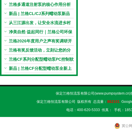
电机与机械传动的协同
兰格多通道注射泵的核心作用分析
新品 | 兰格CL/CJ系列蠕动泵新品
上市，小巧机身，大有可为！
从三江源出发，让安全水流进乡村
校园 | 兰格×吾水高原公益行
净美自然·益起同行｜兰格公司环保
捡拾公益活动圆满举行
兰格2026年度用户之声有奖调研开
启，京东E卡免费送！
兰格有奖反馈活动，立刻让您的分
享变成惊喜！
兰格CF系列分配型蠕动泵PC控制软
件免费版发布！即日起，通过即可
新品 | 兰格CF分配型蠕动泵全新上
下载！
市，智控每一滴！
保定兰格恒流泵有限公司(www.pumpsystem.cn
保定兰格恒流泵有限公司 版权所有 总流量：
862101
Googl
电话：400-620-5333 传真： 手机：1853
冀公网安