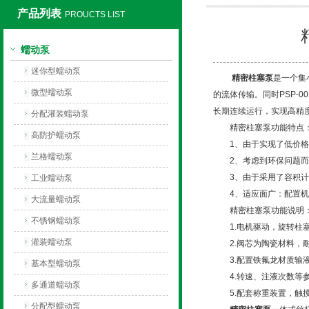
产品列表
PROUCTS LIST
保定兰格恒流泵有限公司
蠕动泵
迷你型蠕动泵
精密柱塞泵
是一个集
微型蠕动泵
的流体传输。同时PSP-
长期连续运行，实现高精
分配灌装蠕动泵
精密柱塞泵功能特点
高防护蠕动泵
1、由于实现了低价格以
兰格蠕动泵
2、考虑到环保问题而采
3、由于采用了容积计量
工业蠕动泵
4、适应面广：配置机械
大流量蠕动泵
精密柱塞泵功能说明
不锈钢蠕动泵
1.电机驱动，旋转柱塞
灌装蠕动泵
2.阀芯为陶瓷材料，耐
3.配置铁氟龙材质输液
基本型蠕动泵
4.转速、注液次数等参
多通道蠕动泵
5.配套称重装置，触摸
分配型蠕动泵