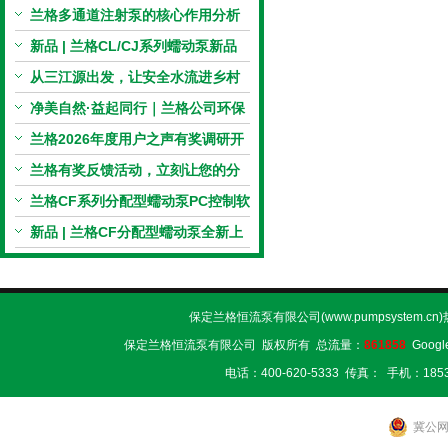
电机与机械传动的协同
兰格多通道注射泵的核心作用分析
新品 | 兰格CL/CJ系列蠕动泵新品
上市，小巧机身，大有可为！
从三江源出发，让安全水流进乡村
校园 | 兰格×吾水高原公益行
净美自然·益起同行｜兰格公司环保
捡拾公益活动圆满举行
兰格2026年度用户之声有奖调研开
启，京东E卡免费送！
兰格有奖反馈活动，立刻让您的分
享变成惊喜！
兰格CF系列分配型蠕动泵PC控制软
件免费版发布！即日起，通过即可
新品 | 兰格CF分配型蠕动泵全新上
下载！
市，智控每一滴！
保定兰格恒流泵有限公司(www.pumpsystem.cn
保定兰格恒流泵有限公司 版权所有 总流量：
861858
Googl
电话：400-620-5333 传真： 手机：1853
冀公网安