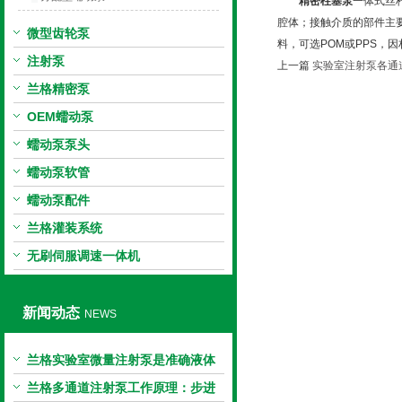
精密柱塞泵
一体式丝
腔体；接触介质的部件主要
微型齿轮泵
料，可选POM或PPS
注射泵
上一篇
实验室注射泵各通
兰格精密泵
OEM蠕动泵
蠕动泵泵头
蠕动泵软管
蠕动泵配件
兰格灌装系统
无刷伺服调速一体机
新闻动态
NEWS
兰格实验室微量注射泵是准确液体
输送的科学工具
兰格多通道注射泵工作原理：步进