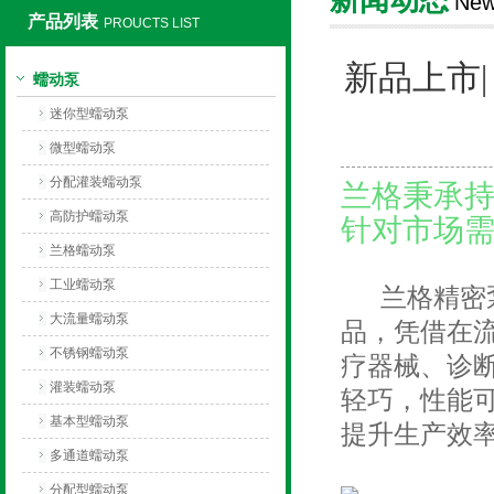
Ne
产品列表
PROUCTS LIST
保定兰格恒流泵有限公司
新品上市|
蠕动泵
迷你型蠕动泵
微型蠕动泵
分配灌装蠕动泵
兰格秉承
高防护蠕动泵
针对市场
兰格蠕动泵
工业蠕动泵
兰格精密泵
大流量蠕动泵
品，凭借在
不锈钢蠕动泵
疗器械、诊
灌装蠕动泵
轻巧，性能
基本型蠕动泵
提升生产效
多通道蠕动泵
分配型蠕动泵