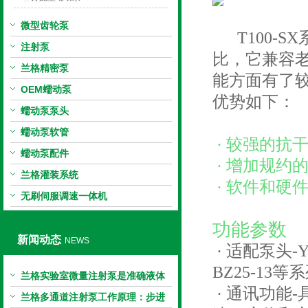
微型齿轮泵
T100-S
注射泵
比，它兼容
兰格精密泵
能方面有了
OEM蠕动泵
优势如下：
蠕动泵泵头
蠕动泵软管
· 较强的抗
蠕动泵配件
· 增加规约
兰格灌装系统
· 软件和硬
无刷伺服调速一体机
功能参数
新闻动态
NEWS
· 适配泵头-YZ
BZ25-13等
兰格实验室微量注射泵是准确液体
· 通讯功能
输送的科学工具
兰格多通道注射泵工作原理：步进