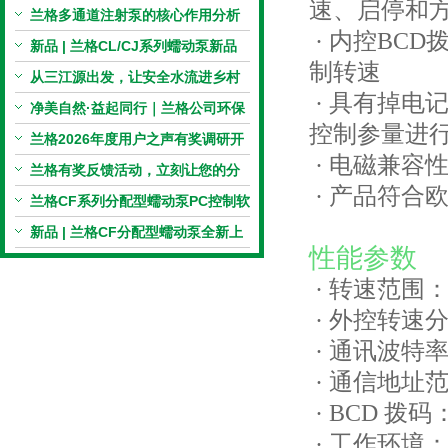
速、启停和方
电机与机械传动的协同
兰格多通道注射泵的核心作用分析
· 内控BCD拨
新品 | 兰格CL/CJ系列蠕动泵新品
制转速
上市，小巧机身，大有可为！
从三江源出发，让安全水流进乡村
· 具有掉电
校园 | 兰格×吾水高原公益行
净美自然·益起同行｜兰格公司环保
控制参量进
捡拾公益活动圆满举行
兰格2026年度用户之声有奖调研开
· 电磁兼容
启，京东E卡免费送！
兰格有奖反馈活动，立刻让您的分
· 产品符合欧
享变成惊喜！
兰格CF系列分配型蠕动泵PC控制软
件免费版发布！即日起，通过即可
新品 | 兰格CF分配型蠕动泵全新上
性能参数
下载！
市，智控每一滴！
· 转速范围：0
· 外控转速分辨
· 通讯波特率：1
· 通信地址范
· BCD 拨
· 工作环境：