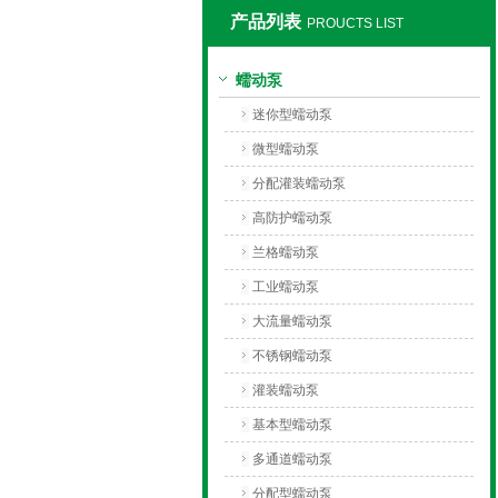
产品列表
PROUCTS LIST
保定兰格恒流泵有限公司
蠕动泵
迷你型蠕动泵
微型蠕动泵
分配灌装蠕动泵
高防护蠕动泵
兰格蠕动泵
工业蠕动泵
大流量蠕动泵
不锈钢蠕动泵
灌装蠕动泵
基本型蠕动泵
多通道蠕动泵
分配型蠕动泵