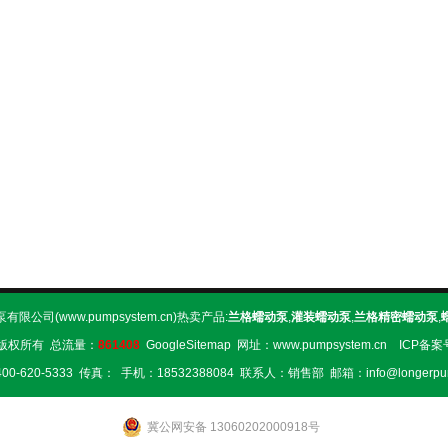
限公司(www.pumpsystem.cn)热卖产品:
兰格蠕动泵
,
灌装蠕动泵
,
兰格精密蠕动泵
,
版权所有 总流量：
861408
GoogleSitemap
网址：www.pumpsystem.cn ICP备
0-620-5333 传真： 手机：18532388084 联系人：销售部 邮箱：info@longerpu
冀公网安备 13060202000918号