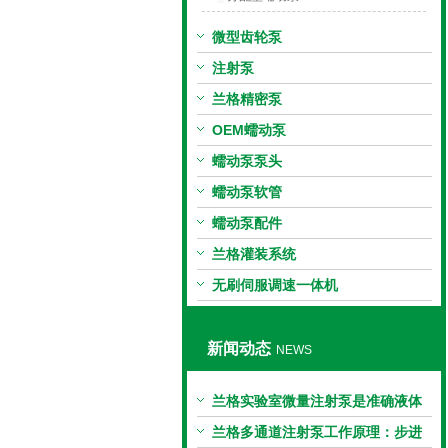
微型齿轮泵
注射泵
兰格精密泵
OEM蠕动泵
蠕动泵泵头
蠕动泵软管
蠕动泵配件
兰格灌装系统
无刷伺服调速一体机
新闻动态
NEWS
兰格实验室微量注射泵是准确液体
输送的科学工具
兰格多通道注射泵工作原理：步进