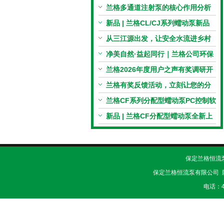
电机与机械传动的协同
兰格多通道注射泵的核心作用分析
新品 | 兰格CL/CJ系列蠕动泵新品
上市，小巧机身，大有可为！
从三江源出发，让安全水流进乡村
校园 | 兰格×吾水高原公益行
净美自然·益起同行｜兰格公司环保
捡拾公益活动圆满举行
兰格2026年度用户之声有奖调研开
启，京东E卡免费送！
兰格有奖反馈活动，立刻让您的分
享变成惊喜！
兰格CF系列分配型蠕动泵PC控制软
件免费版发布！即日起，通过即可
新品 | 兰格CF分配型蠕动泵全新上
下载！
市，智控每一滴！
保定兰格恒流泵有
保定兰格恒流泵有限公司 
电话：40