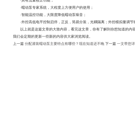
·具有流量校正功能；
·蠕动泵专家系统，大程度上方便用户的使用；
·智能温控功能，大限度降低蠕动泵噪音；
·外控高低电平控制启停，正反，简易分装，光耦隔离；外控模拟量调节
以上就是这篇文章的大致内容，看完这文章，你有了解到你想知道的内容
我们会定期的更新一些新的内容供大家浏览阅读。
上一篇
分配灌装蠕动泵主要特点有哪些？现在知道还不晚
下一篇
一文带您详