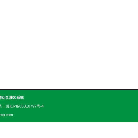
蠕动泵灌装系统
案号：
冀ICP备05010797号-4
mp.com