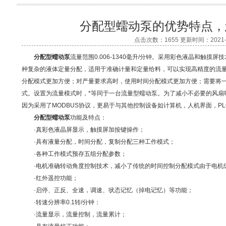
分配型蠕动泵的优势特点，
点击次数：1655 更新时间：2021-1
分配型蠕动泵
流量范围0.006-1340毫升/分钟。采用彩色液晶和触
种复杂的液体定量分配，适用于准确计量和定量给料，可以实现高精度的流
分配模式更加方便；对产量要求高时，使用时间分配模式更加方便；需要将
式。设置为流量模式时，*等同于一台流量型蠕动泵。为了减小不必要的风扇噪
因为采用了MODBUS协议，更易于与其他控制设备如计算机，人机界面，PL
分配型蠕动泵
功能及特点：
·真彩色液晶屏显示，触摸屏加按键操作；
·具有液量分配，时间分配，复制分配三种工作模式；
·各种工作模式预存五组分配参数；
·电机准确转动角度控制技术，减小了传统的时间控制分配模式由于电机
·红外遥控功能；
·启停、正反、全速，调速、状态记忆（掉电记忆）等功能；
·转速分辨率0.1转/分钟：
·流量显示，流量控制，流量累计；