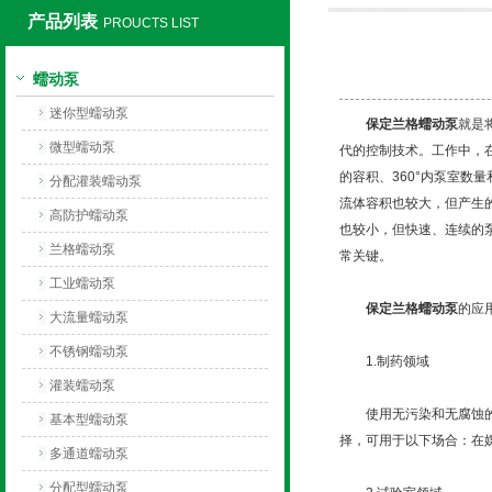
产品列表
PROUCTS LIST
保定兰格恒流泵有限公司
蠕动泵
迷你型蠕动泵
保定兰格蠕动泵
就是
微型蠕动泵
代的控制技术。工作中，
的容积、360°内泵室
分配灌装蠕动泵
流体容积也较大，但产生
高防护蠕动泵
也较小，但快速、连续的
兰格蠕动泵
常关键。
工业蠕动泵
保定兰格蠕动泵
的应
大流量蠕动泵
不锈钢蠕动泵
1.制药领域
灌装蠕动泵
使用无污染和无腐蚀的蠕
基本型蠕动泵
择，可用于以下场合：在
多通道蠕动泵
分配型蠕动泵