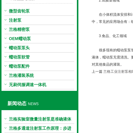
2.试验室领域
微型齿轮泵
在小体积流体安排和计量
注射泵
中，常见的应用场合有：
兰格精密泵
3.食品、化工领域
OEM蠕动泵
蠕动泵泵头
很多现有的蠕动泵泵管材
蠕动泵软管
液体，蠕动泵无需清洗。
对其他食品的灌装。
蠕动泵配件
上一篇
兰格工业注射泵相
兰格灌装系统
无刷伺服调速一体机
新闻动态
NEWS
兰格实验室微量注射泵是准确液体
输送的科学工具
兰格多通道注射泵工作原理：步进