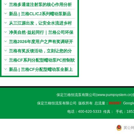
电机与机械传动的协同
兰格多通道注射泵的核心作用分析
新品 | 兰格CL/CJ系列蠕动泵新品
上市，小巧机身，大有可为！
从三江源出发，让安全水流进乡村
校园 | 兰格×吾水高原公益行
净美自然·益起同行｜兰格公司环保
捡拾公益活动圆满举行
兰格2026年度用户之声有奖调研开
启，京东E卡免费送！
兰格有奖反馈活动，立刻让您的分
享变成惊喜！
兰格CF系列分配型蠕动泵PC控制软
件免费版发布！即日起，通过即可
新品 | 兰格CF分配型蠕动泵全新上
下载！
市，智控每一滴！
保定兰格恒流泵有限公司(www.pumpsystem.cn
保定兰格恒流泵有限公司 版权所有 总流量：
860897
Googl
电话：400-620-5333 传真： 手机：1853
冀公网安