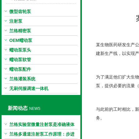
微型齿轮泵
注射泵
兰格精密泵
OEM蠕动泵
某生物医药研发生产
蠕动泵泵头
建新生产线，以实现
蠕动泵软管
蠕动泵配件
为了满足他们扩大生物
兰格灌装系统
泵，提供必要的流量（13
无刷伺服调速一体机
新闻动态
NEWS
与此前的工时相比，
务。
兰格实验室微量注射泵是准确液体
输送的科学工具
兰格多通道注射泵工作原理：步进