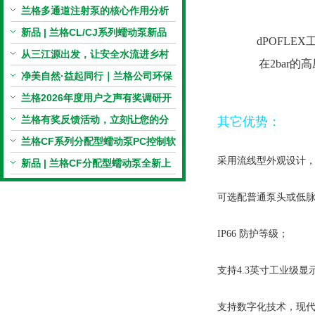
电机与机械传动的协同
兰格多通道注射泵的核心作用分析
新品 | 兰格CL/CJ系列蠕动泵新品
dPOFL
上市，小巧机身，大有可为！
从三江源出发，让安全水流进乡村
在2bar
校园 | 兰格×吾水高原公益行
净美自然·益起同行｜兰格公司环保
捡拾公益活动圆满举行
兰格2026年度用户之声有奖调研开
启，京东E卡免费送！
兰格有奖反馈活动，立刻让您的分
其它优势
：
享变成惊喜！
兰格CF系列分配型蠕动泵PC控制软
采用流线型外观设计，适
件免费版发布！即日起，通过即可
新品 | 兰格CF分配型蠕动泵全新上
下载！
市，智控每一滴！
可选配普通泵头或低
IP66 防护等级；
支持4.3英寸工业级显
支持数字化技术，现