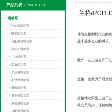
产品列表
PROUCTS LIST
兰格dPOF
保定兰格恒流泵有限公司
蠕动泵
迷你型蠕动泵
微型蠕动泵
伴随生物制药行业的
越来越多企业的诉求
分配灌装蠕动泵
高防护蠕动泵
兰格蠕动泵
此外，在上游生产工
工业蠕动泵
大流量蠕动泵
兰格一直致力于研发新
不锈钢蠕动泵
灌装蠕动泵
基本型蠕动泵
兰格蠕动泵是上游工
多通道蠕动泵
零交叉污染，保持细
分配型蠕动泵