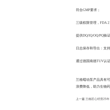
符合GMP要求；
三级权限管理，FDA 21CF
提供DQ/IQ/OQ/PQ
日志保存和导出：支持
通过德国南德TUV认
兰格蠕动泵产品具有
浪费降低，助力生物
上一篇
兰格匠心经营25