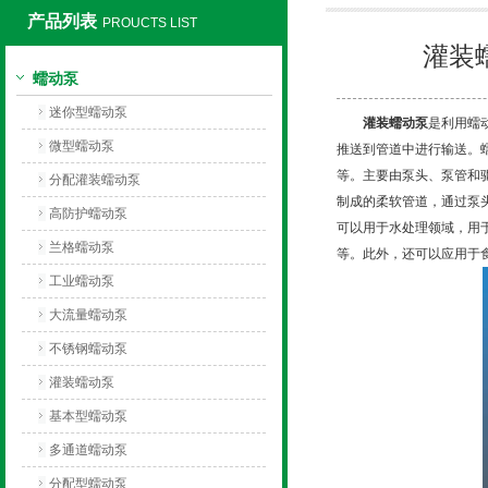
产品列表
PROUCTS LIST
灌装
保定兰格恒流泵有限公司
蠕动泵
迷你型蠕动泵
灌装蠕动泵
是利用蠕
微型蠕动泵
推送到管道中进行输送。
等。主要由泵头、泵管和
分配灌装蠕动泵
制成的柔软管道，通过泵
高防护蠕动泵
可以用于水处理领域，用
兰格蠕动泵
等。此外，还可以应用于
工业蠕动泵
大流量蠕动泵
不锈钢蠕动泵
灌装蠕动泵
基本型蠕动泵
多通道蠕动泵
分配型蠕动泵