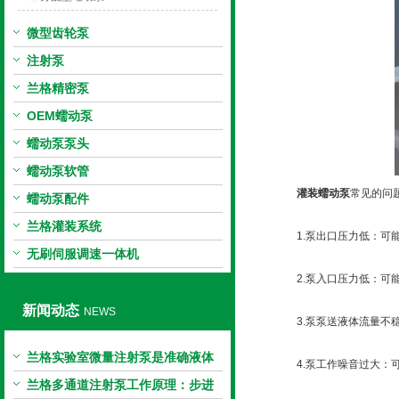
微型齿轮泵
注射泵
兰格精密泵
OEM蠕动泵
蠕动泵泵头
蠕动泵软管
灌装蠕动泵
常见的问
蠕动泵配件
兰格灌装系统
1.泵出口压力低：可能
无刷伺服调速一体机
2.泵入口压力低：可能
新闻动态
NEWS
3.泵泵送液体流量不稳
兰格实验室微量注射泵是准确液体
4.泵工作噪音过大：可
输送的科学工具
兰格多通道注射泵工作原理：步进