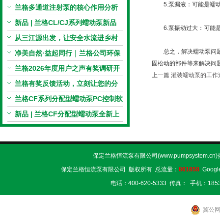
5.泵漏液：可能是蠕动
电机与机械传动的协同
兰格多通道注射泵的核心作用分析
新品 | 兰格CL/CJ系列蠕动泵新品
6.泵振动过大：可能是
上市，小巧机身，大有可为！
从三江源出发，让安全水流进乡村
总之，解决蠕动泵问题的
校园 | 兰格×吾水高原公益行
净美自然·益起同行｜兰格公司环保
固松动的部件等来解决问
捡拾公益活动圆满举行
兰格2026年度用户之声有奖调研开
上一篇
灌装蠕动泵的工作
启，京东E卡免费送！
兰格有奖反馈活动，立刻让您的分
享变成惊喜！
兰格CF系列分配型蠕动泵PC控制软
件免费版发布！即日起，通过即可
新品 | 兰格CF分配型蠕动泵全新上
下载！
市，智控每一滴！
保定兰格恒流泵有限公司(www.pumpsystem.cn
保定兰格恒流泵有限公司 版权所有 总流量：
861858
Googl
电话：400-620-5333 传真： 手机：1853
冀公网安