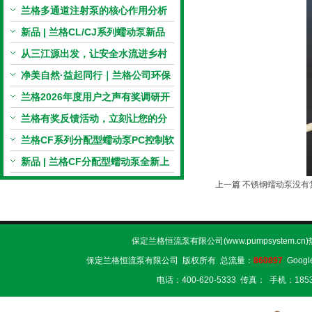
电机与机械传动的协同
兰格多通道注射泵的核心作用分析
新品 | 兰格CL/CJ系列蠕动泵新品
上市，小巧机身，大有可为！
从三江源出发，让安全水流进乡村
校园 | 兰格×吾水高原公益行
净美自然·益起同行｜兰格公司环保
捡拾公益活动圆满举行
兰格2026年度用户之声有奖调研开
启，京东E卡免费送！
兰格有奖反馈活动，立刻让您的分
享变成惊喜！
兰格CF系列分配型蠕动泵PC控制软
件免费版发布！即日起，通过即可
新品 | 兰格CF分配型蠕动泵全新上
下载！
市，智控每一滴！
上一篇
不锈钢蠕动泵没有
保定兰格恒流泵有限公司(www.pumpsystem.cn
保定兰格恒流泵有限公司 版权所有 总流量：
860897
Googl
电话：400-620-5333 传真： 手机：1853