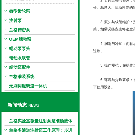
2. 管路连接与布局：
长、粘度大、流动性差的
微型齿轮泵
注射泵
3. 泵头与软管维护：定
关，如需调整应先将速度
兰格精密泵
OEM蠕动泵
4. 润滑与冷却：向轴
蠕动泵泵头
过热。
蠕动泵软管
5. 操作规范：在操作
蠕动泵配件
兰格灌装系统
6. 环境与介质要求：
无刷伺服调速一体机
下使用设备。
新闻动态
NEWS
兰格实验室微量注射泵是准确液体
输送的科学工具
兰格多通道注射泵工作原理：步进