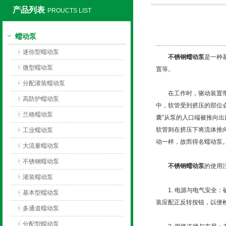
产品列表
PROUCTS LIST
保定兰格恒流泵有限公司
蠕动泵
迷你型蠕动泵
不锈钢蠕动泵
是一种
微型蠕动泵
置等。
分配灌装蠕动泵
在工作时，驱动装置带动
高防护蠕动泵
中，软管受到挤压的部位会
兰格蠕动泵
囊”从泵的入口端被推向出
软管则在挤压下将流体推
工业蠕动泵
动一样，故而得名蠕动泵
大流量蠕动泵
不锈钢蠕动泵
不锈钢蠕动泵
的使用
灌装蠕动泵
1. 电源与电气安全：
基本型蠕动泵
装应配正反转按钮，以便
多通道蠕动泵
分配型蠕动泵