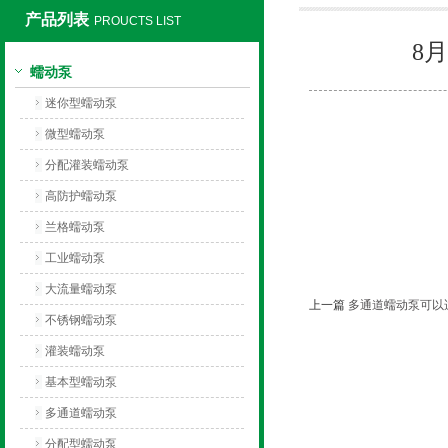
产品列表
PROUCTS LIST
8
保定兰格恒流泵有限公司
蠕动泵
迷你型蠕动泵
微型蠕动泵
分配灌装蠕动泵
高防护蠕动泵
兰格蠕动泵
工业蠕动泵
大流量蠕动泵
上一篇
多通道蠕动泵可以
不锈钢蠕动泵
灌装蠕动泵
基本型蠕动泵
多通道蠕动泵
分配型蠕动泵