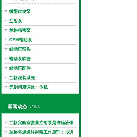
微型齿轮泵
注射泵
兰格精密泵
OEM蠕动泵
蠕动泵泵头
蠕动泵软管
蠕动泵配件
兰格灌装系统
无刷伺服调速一体机
新闻动态
NEWS
兰格实验室微量注射泵是准确液体
输送的科学工具
兰格多通道注射泵工作原理：步进