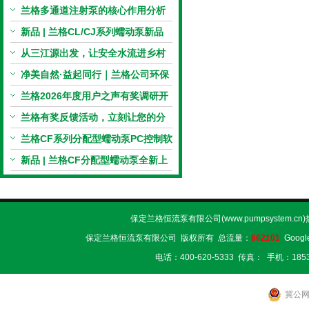
电机与机械传动的协同
兰格多通道注射泵的核心作用分析
新品 | 兰格CL/CJ系列蠕动泵新品
上市，小巧机身，大有可为！
从三江源出发，让安全水流进乡村
校园 | 兰格×吾水高原公益行
净美自然·益起同行｜兰格公司环保
捡拾公益活动圆满举行
兰格2026年度用户之声有奖调研开
启，京东E卡免费送！
兰格有奖反馈活动，立刻让您的分
享变成惊喜！
兰格CF系列分配型蠕动泵PC控制软
件免费版发布！即日起，通过即可
新品 | 兰格CF分配型蠕动泵全新上
下载！
市，智控每一滴！
保定兰格恒流泵有限公司(www.pumpsystem.cn
保定兰格恒流泵有限公司 版权所有 总流量：
862101
Googl
电话：400-620-5333 传真： 手机：1853
冀公网安