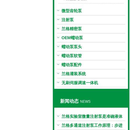
微型齿轮泵
注射泵
兰格精密泵
OEM蠕动泵
蠕动泵泵头
蠕动泵软管
蠕动泵配件
兰格灌装系统
无刷伺服调速一体机
新闻动态
NEWS
兰格实验室微量注射泵是准确液体
输送的科学工具
兰格多通道注射泵工作原理：步进