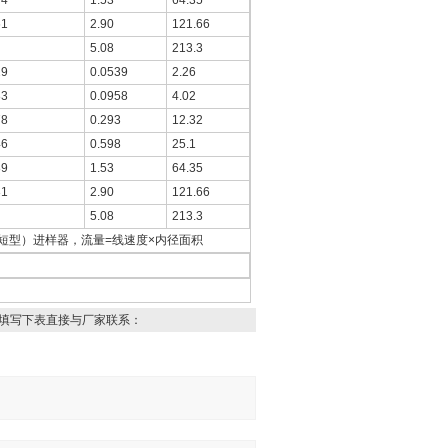
74
1.53
64.35
61
2.90
121.66
5.08
213.3
29
0.0539
2.26
83
0.0958
4.02
78
0.293
12.32
46
0.598
25.1
89
1.53
64.35
31
2.90
121.66
5.08
213.3
高鸽（短型）进样器，流量=线速度×内径面积
填写下表直接与厂家联系：