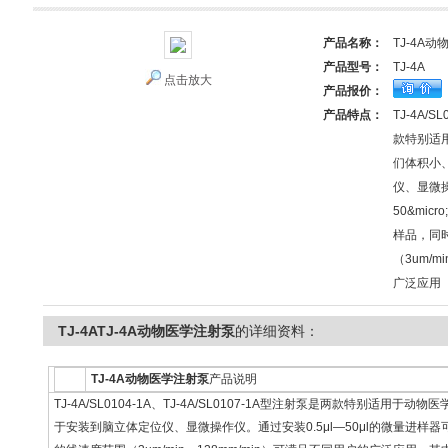
产品名称：
TJ-4A
产品型号：
TJ-4A
点击放大
产品报价：
产品特点：
TJ-4A/
款特别适
们体积小
仪、显微操作
50&mi
样品，同
（3um/m
广泛应用
TJ-4ATJ-4A动物医学注射泵
的详细资料：
TJ-4A动物医学注射泵
产品说明
TJ-4A/SL0104-1A、TJ-4A/SL0107-1A型注射泵是两款特别适
于安装到脑立体定位仪、显微操作仪。通过安装0.5μl—50μl的微量进