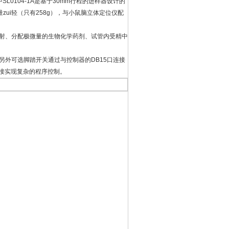
SL0104-1A是基于30mm行程的进样器设计的
zui轻（只有258g），与小鼠脑立体定位仪配
。
注射、分配极微量的生物化学药剂、试管内受精中
另外可选脚踏开关通过与控制器的DB15口连接
连接实现复杂的程序控制。