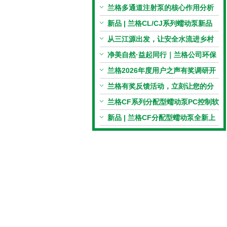
电机与机械传动的协同
兰格多通道注射泵的核心作用分析
新品 | 兰格CL/CJ系列蠕动泵新品
上市，小巧机身，大有可为！
从三江源出发，让安全水流进乡村
校园 | 兰格×吾水高原公益行
净美自然·益起同行｜兰格公司环保
捡拾公益活动圆满举行
兰格2026年度用户之声有奖调研开
启，京东E卡免费送！
兰格有奖反馈活动，立刻让您的分
享变成惊喜！
兰格CF系列分配型蠕动泵PC控制软
件免费版发布！即日起，通过即可
新品 | 兰格CF分配型蠕动泵全新上
下载！
市，智控每一滴！