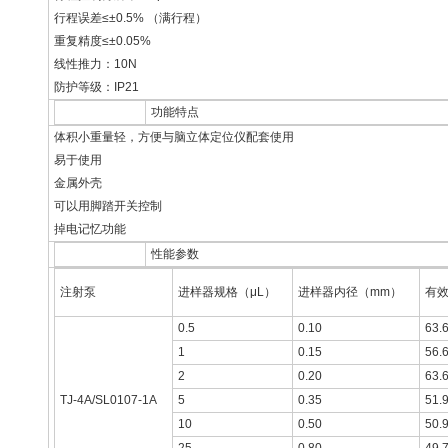
行程误差≤±0.5% （满行程）
重复精度≤±0.05%
线性推力：10N
防护等级：IP21
功能特点
体积小重量轻，方便与脑立体定位仪配套使用
易于使用
金属外壳
可以用脚踏开关控制
掉电记忆功能
性能参数
注射泵
进样器规格（μL）
进样器内径（mm）
有效
0.5
0.10
63.
1
0.15
56.
2
0.20
63.
TJ-4A/SL0107-1A
5
0.35
51.
10
0.50
50.