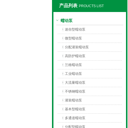
产品列表
PROUCTS LIST
保定兰格恒流泵有限公司
蠕动泵
迷你型蠕动泵
微型蠕动泵
分配灌装蠕动泵
高防护蠕动泵
兰格蠕动泵
工业蠕动泵
大流量蠕动泵
不锈钢蠕动泵
灌装蠕动泵
基本型蠕动泵
多通道蠕动泵
分配型蠕动泵