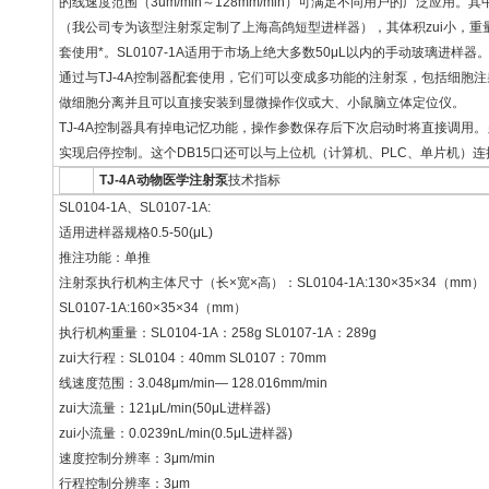
的线速度范围（3um/min～128mm/min）可满足不同用户的广泛应用。其中
（我公司专为该型注射泵定制了上海高鸽短型进样器），其体积zui小，重量
套使用*。SL0107-1A适用于市场上绝大多数50μL以内的手动玻璃进样器
通过与TJ-4A控制器配套使用，它们可以变成多功能的注射泵，包括细胞
做细胞分离并且可以直接安装到显微操作仪或大、小鼠脑立体定位仪。
TJ-4A控制器具有掉电记忆功能，操作参数保存后下次启动时将直接调用。
实现启停控制。这个DB15口还可以与上位机（计算机、PLC、单片机）
TJ-4A动物医学注射泵
技术指标
SL0104-1A、SL0107-1A:
适用进样器规格0.5-50(μL)
推注功能：单推
注射泵执行机构主体尺寸（长×宽×高）：SL0104-1A:130×35×34（mm）
SL0107-1A:160×35×34（mm）
执行机构重量：SL0104-1A：258g SL0107-1A：289g
zui大行程：SL0104：40mm SL0107：70mm
线速度范围：3.048μm/min— 128.016mm/min
zui大流量：121μL/min(50μL进样器)
zui小流量：0.0239nL/min(0.5μL进样器)
速度控制分辨率：3μm/min
行程控制分辨率：3μm