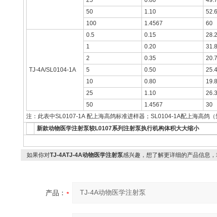
25
0.80
49.
50
1.10
52.
100
1.4567
60
0.5
0.15
28.
1
0.20
31.
2
0.35
20.
TJ-4A/SL0104-1A
5
0.50
25.
10
0.80
19.
25
1.10
26.
50
1.4567
30
注：此表中SL0107-1A 配上海高鸽标准进样器；SL0104-1A配上海
新款动物医学注射泵较L0107系列注射泵执行机构体积大大缩小
如果你对
TJ-4ATJ-4A动物医学注射泵
感兴趣，想了解更详细的产品信息，
产品：