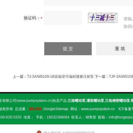
验证码：
请输
加四
上一篇：
TJ-3A/W0109-1B实验室可编程微量注射泵
下一篇：
TJP-3A/W0
限公司(www.pumpsystem.cn)热卖产品:
兰格蠕动泵
,
灌装蠕动泵
,
兰格精密蠕动泵
,
版权所有 总流量：
861408
GoogleSitemap
网址：www.pumpsystem.cn ICP备
0-620-5333 传真： 手机：18532388084 联系人：销售部 邮箱：info@longerpu