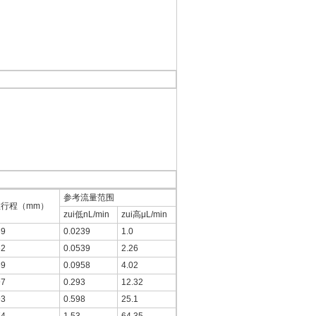
参考流量范围
行程（mm）
zui低nL/min
zui高μL/min
69
0.0239
1.0
62
0.0539
2.26
69
0.0958
4.02
97
0.293
12.32
93
0.598
25.1