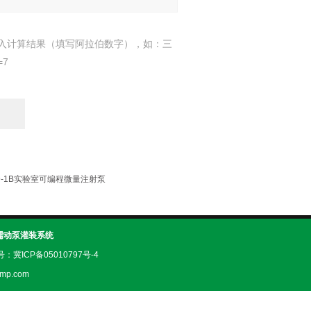
入计算结果（填写阿拉伯数字），如：三
=7
109-1B实验室可编程微量注射泵
蠕动泵灌装系统
案号：
冀ICP备05010797号-4
mp.com