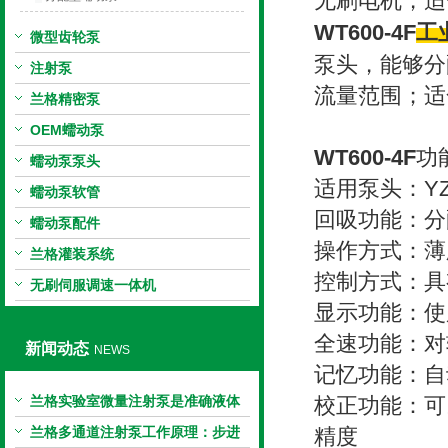
无刷电机，适
WT600-4F
工
微型齿轮泵
泵头，能够分配1
注射泵
流量范围；适
兰格精密泵
OEM蠕动泵
WT600-4F
功
蠕动泵泵头
适用泵头：YZ35
蠕动泵软管
回吸功能：分
蠕动泵配件
操作方式：薄
兰格灌装系统
控制方式：具
无刷伺服调速一体机
显示功能：使
全速功能：对
新闻动态
NEWS
记忆功能：自
兰格实验室微量注射泵是准确液体
校正功能：可
输送的科学工具
兰格多通道注射泵工作原理：步进
精度