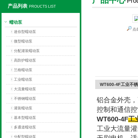
Pro
产品列表
PROUCTS LIST
保定兰格恒流泵有限公司
蠕动泵
点
迷你型蠕动泵
微型蠕动泵
分配灌装蠕动泵
高防护蠕动泵
兰格蠕动泵
工业蠕动泵
WT600-4F工业
大流量蠕动泵
铝合金外壳，
不锈钢蠕动泵
控制和通信控制
灌装蠕动泵
WT600-4F
工
基本型蠕动泵
工业大流量灌
多通道蠕动泵
分配型蠕动泵