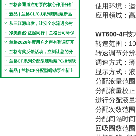
电机与机械传动的协同
兰格多通道注射泵的核心作用分析
使用环境：适
新品 | 兰格CL/CJ系列蠕动泵新品
应用领域：高
上市，小巧机身，大有可为！
从三江源出发，让安全水流进乡村
校园 | 兰格×吾水高原公益行
净美自然·益起同行｜兰格公司环保
WT600-4F
技
捡拾公益活动圆满举行
兰格2026年度用户之声有奖调研开
转速范围：10r
启，京东E卡免费送！
兰格有奖反馈活动，立刻让您的分
转速调节分辨率
享变成惊喜！
兰格CF系列分配型蠕动泵PC控制软
调速方式：薄
件免费版发布！即日起，通过即可
新品 | 兰格CF分配型蠕动泵全新上
显示方式：液
下载！
市，智控每一滴！
分配液量范围：1
分配液量校正
进行分配液量
分配次数范围：
分配间隔时间范围
回吸圈数范围：