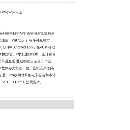
型实验室注射泵
00系列兰格数字型实验室注射泵支持局
通信（Wifi/蓝牙）等多种互联方
软件和Android app，在PC和移动
制和监控；7寸工业触摸屏，图形化界
简单且直观.通过编程自定义工作过
参数保存为方法，便于直接调用;拥有
管理，Pro版同时具备电子签名和审计
21CFR Part 11法规要求。