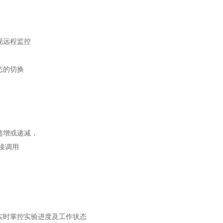
实现远程监控
态的切换
递增或递减，
接调⽤
实时掌控实验进度及工作状态