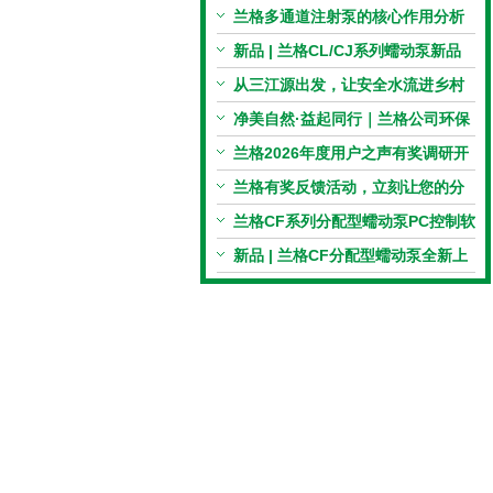
电机与机械传动的协同
兰格多通道注射泵的核心作用分析
新品 | 兰格CL/CJ系列蠕动泵新品
上市，小巧机身，大有可为！
从三江源出发，让安全水流进乡村
校园 | 兰格×吾水高原公益行
净美自然·益起同行｜兰格公司环保
捡拾公益活动圆满举行
兰格2026年度用户之声有奖调研开
启，京东E卡免费送！
兰格有奖反馈活动，立刻让您的分
享变成惊喜！
兰格CF系列分配型蠕动泵PC控制软
件免费版发布！即日起，通过即可
新品 | 兰格CF分配型蠕动泵全新上
下载！
市，智控每一滴！