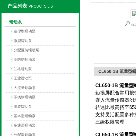
产品列表
PROUCTS LIST
保定兰格恒流泵有限公司
蠕动泵
点
迷你型蠕动泵
微型蠕动泵
分配灌装蠕动泵
高防护蠕动泵
兰格蠕动泵
CL650-1B 流量型
工业蠕动泵
CL650-1B 流量
大流量蠕动泵
触摸屏配合常用按
不锈钢蠕动泵
嵌入流量传感器闭
灌装蠕动泵
转速比最高拓至650
支持灵活配置多种
基本型蠕动泵
三级权限管理
多通道蠕动泵
CL650-1B 流量
分配型蠕动泵