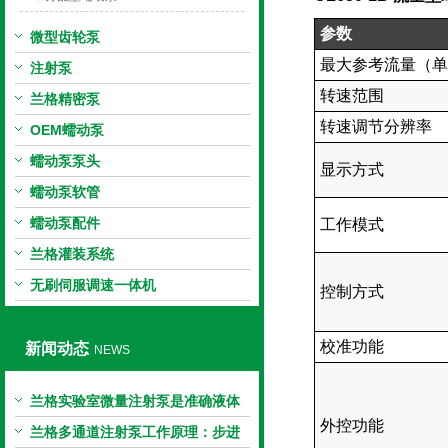
参数
微型齿轮泵
最大参考流量（
注射泵
转速范围
兰格精密泵
转速调节分辨率
OEM蠕动泵
蠕动泵泵头
显示方式
蠕动泵软管
蠕动泵配件
工作模式
兰格灌装系统
无刷伺服调速一体机
控制方式
校准功能
新闻动态
NEWS
兰格实验室微量注射泵是准确液体
外控功能
输送的科学工具
兰格多通道注射泵工作原理：步进