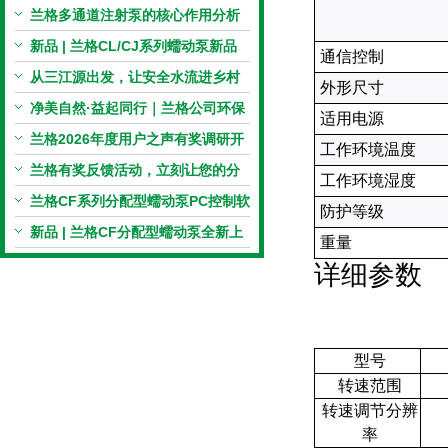
电机与机械传动的协同
兰格多通道注射泵的核心作用分析
新品 | 兰格CL/CJ系列蠕动泵新品
通信控制
上市，小巧机身，大有可为！
从三江源出发，让安全水流进乡村
外形尺寸
校园 | 兰格×吾水高原公益行
净美自然·益起同行｜兰格公司环保
适用电源
捡拾公益活动圆满举行
兰格2026年度用户之声有奖调研开
工作环境温度
启，京东E卡免费送！
兰格有奖反馈活动，立刻让您的分
工作环境湿度
享变成惊喜！
兰格CF系列分配型蠕动泵PC控制软
防护等级
件免费版发布！即日起，通过即可
新品 | 兰格CF分配型蠕动泵全新上
重量
下载！
市，智控每一滴！
详细参数
型号
转速范围
转速调节分辨
率