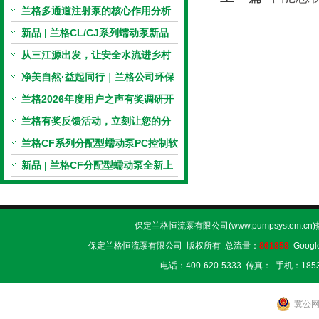
电机与机械传动的协同
兰格多通道注射泵的核心作用分析
新品 | 兰格CL/CJ系列蠕动泵新品
上市，小巧机身，大有可为！
从三江源出发，让安全水流进乡村
校园 | 兰格×吾水高原公益行
净美自然·益起同行｜兰格公司环保
捡拾公益活动圆满举行
兰格2026年度用户之声有奖调研开
启，京东E卡免费送！
兰格有奖反馈活动，立刻让您的分
享变成惊喜！
兰格CF系列分配型蠕动泵PC控制软
件免费版发布！即日起，通过即可
新品 | 兰格CF分配型蠕动泵全新上
下载！
市，智控每一滴！
保定兰格恒流泵有限公司(www.pumpsystem.cn
保定兰格恒流泵有限公司 版权所有 总流量：
861858
Googl
电话：400-620-5333 传真： 手机：1853
冀公网安