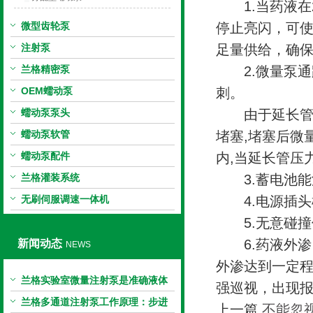
1.当药液在2
微型齿轮泵
停止亮闪，可
注射泵
足量供给，确
兰格精密泵
2.微量泵通
OEM蠕动泵
刺。
蠕动泵泵头
由于延长管有
蠕动泵软管
堵塞,堵塞后微
蠕动泵配件
内,当延长管压
兰格灌装系统
3.蓄电池能
无刷伺服调速一体机
4.电源插头
5.无意碰撞
6.药液外渗
新闻动态
NEWS
外渗达到一定
兰格实验室微量注射泵是准确液体
强巡视，出现
输送的科学工具
兰格多通道注射泵工作原理：步进
上一篇
不能忽