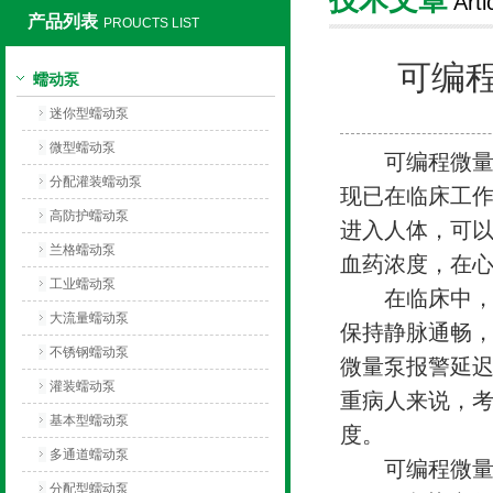
Arti
产品列表
PROUCTS LIST
保定兰格恒流泵有限公司
可编
蠕动泵
迷你型蠕动泵
微型蠕动泵
可编程微量注
分配灌装蠕动泵
现已在临床工
高防护蠕动泵
进入人体，可
兰格蠕动泵
血药浓度，在
工业蠕动泵
在临床中，使
大流量蠕动泵
保持静脉通畅
不锈钢蠕动泵
微量泵报警延
灌装蠕动泵
重病人来说，
基本型蠕动泵
度。
多通道蠕动泵
可编程微量注
分配型蠕动泵