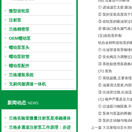
(四) 流量达不到标准
① 进油滤芯太脏,吸油
微型齿轮泵
② 泵的安装高度高于
注射泵
③ 齿轮泵的吸油管过细造
④ 吸油口接头漏气造成
兰格精密泵
(五)齿轮泵炸裂
OEM蠕动泵
铝合金材料齿轮泵的耐压能
蠕动泵泵头
① 出油管道有异物堵住
蠕动泵软管
② 安全阀压力调整过高
③ 系统如使用多路换向
蠕动泵配件
(六) 发热
兰格灌装系统
① 系统超载,主要表现
无刷伺服调速一体机
② 油液清洁度差,内部
③ 出油管过细,出油流速
(七) 噪声严重及压力
新闻动态
NEWS
① 过滤器污物阻塞,不能
② 泵体与泵盖的两侧没
兰格实验室微量注射泵是准确液体
③ 泵的主动轴与电动机
输送的科学工具
兰格多通道注射泵工作原理：步进
上一篇
大流量蠕动泵长期