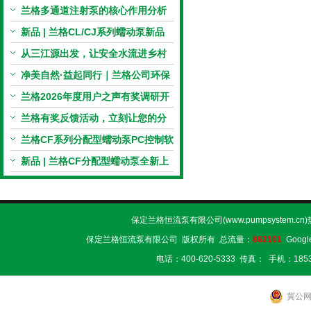
电机与机械传动的协同
兰格多通道注射泵的核心作用分析
新品 | 兰格CL/CJ系列蠕动泵新品
上市，小巧机身，大有可为！
从三江源出发，让安全水流进乡村
校园 | 兰格×吾水高原公益行
净美自然·益起同行｜兰格公司环保
捡拾公益活动圆满举行
兰格2026年度用户之声有奖调研开
启，京东E卡免费送！
兰格有奖反馈活动，立刻让您的分
享变成惊喜！
兰格CF系列分配型蠕动泵PC控制软
件免费版发布！即日起，通过即可
新品 | 兰格CF分配型蠕动泵全新上
下载！
市，智控每一滴！
保定兰格恒流泵有限公司(www.pumpsystem.cn
保定兰格恒流泵有限公司 版权所有 总流量：
862101
Googl
电话：400-620-5333 传真： 手机：1853
冀公网安