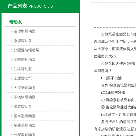
产品列表
PROUCTS LIST
保定兰格恒流泵有限公司
蠕动泵
迷你型蠕动泵
齿轮泵是依靠泵缸与啮合
微型蠕动泵
盖组成两个封闭空间，当
从大变小，而将液体挤入
分配灌装蠕动泵
处阻力的大小。
高防护蠕动泵
齿轮泵因为使用范围比较
兰格蠕动泵
些问题吗？
(一)泵不出油
工业蠕动泵
首先,检查齿轮泵的旋转
大流量蠕动泵
(二)油封被冲出
不锈钢蠕动泵
① 齿轮泵轴承受轴向力
灌装蠕动泵
② 齿轮泵承受过大的
(三) 建立不起压力或
基本型蠕动泵
多与液压油的清洁度有关
多通道蠕动泵
有添加剂的矿物液压油,防止
分配型蠕动泵