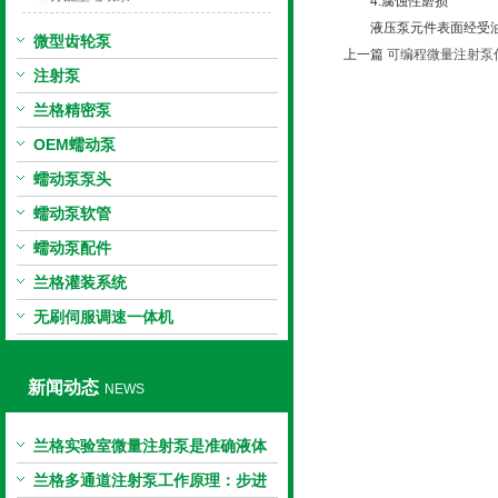
4.腐蚀性磨损
液压泵元件表面经受油液
微型齿轮泵
上一篇
可编程微量注射泵
注射泵
兰格精密泵
OEM蠕动泵
蠕动泵泵头
蠕动泵软管
蠕动泵配件
兰格灌装系统
无刷伺服调速一体机
新闻动态
NEWS
兰格实验室微量注射泵是准确液体
输送的科学工具
兰格多通道注射泵工作原理：步进