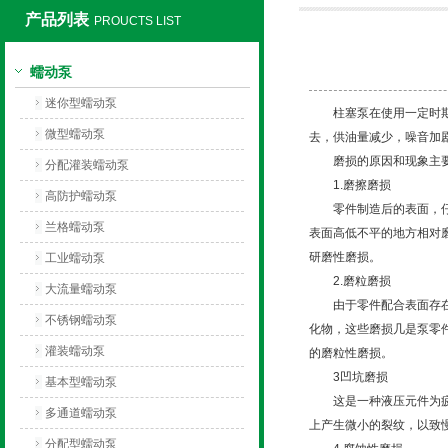
产品列表
PROUCTS LIST
保定兰格恒流泵有限公司
蠕动泵
迷你型蠕动泵
柱塞泵在使用一定时期后
微型蠕动泵
去，供油量减少，噪音加
磨损的原因和现象主要
分配灌装蠕动泵
1.磨擦磨损
高防护蠕动泵
零件制造后的表面，仔细
兰格蠕动泵
表面高低不平的地方相对
研磨性磨损。
工业蠕动泵
2.磨粒磨损
大流量蠕动泵
由于零件配合表面存在着
不锈钢蠕动泵
化物，这些磨损几是泵零
灌装蠕动泵
的磨粒性磨损。
3凹坑磨损
基本型蠕动泵
这是一种液压元件为疲劳
多通道蠕动泵
上产生微小的裂纹，以致
分配型蠕动泵