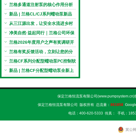
电机与机械传动的协同
兰格多通道注射泵的核心作用分析
新品 | 兰格CL/CJ系列蠕动泵新品
上市，小巧机身，大有可为！
从三江源出发，让安全水流进乡村
校园 | 兰格×吾水高原公益行
净美自然·益起同行｜兰格公司环保
捡拾公益活动圆满举行
兰格2026年度用户之声有奖调研开
启，京东E卡免费送！
兰格有奖反馈活动，立刻让您的分
享变成惊喜！
兰格CF系列分配型蠕动泵PC控制软
件免费版发布！即日起，通过即可
新品 | 兰格CF分配型蠕动泵全新上
下载！
市，智控每一滴！
保定兰格恒流泵有限公司(www.pumpsystem.cn
保定兰格恒流泵有限公司 版权所有 总流量：
861858
Googl
电话：400-620-5333 传真： 手机：1853
冀公网安