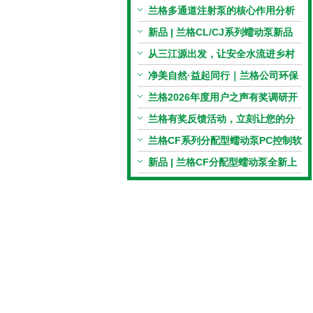
电机与机械传动的协同
兰格多通道注射泵的核心作用分析
新品 | 兰格CL/CJ系列蠕动泵新品
上市，小巧机身，大有可为！
从三江源出发，让安全水流进乡村
校园 | 兰格×吾水高原公益行
净美自然·益起同行｜兰格公司环保
捡拾公益活动圆满举行
兰格2026年度用户之声有奖调研开
启，京东E卡免费送！
兰格有奖反馈活动，立刻让您的分
享变成惊喜！
兰格CF系列分配型蠕动泵PC控制软
件免费版发布！即日起，通过即可
新品 | 兰格CF分配型蠕动泵全新上
下载！
市，智控每一滴！