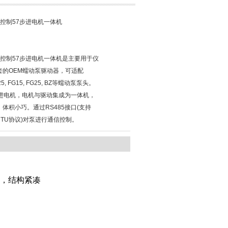
通信控制57步进电机一体机
通信控制57步进电机一体机是主要用于仪
套的OEM蠕动泵驱动器，可适配
Z25, FG15, FG25, BZ等蠕动泵泵头。
步进电机，电机与驱动集成为一体机，
体积小巧。通过RS485接口(支持
s RTU协议)对泵进行通信控制。
巧，结构紧凑