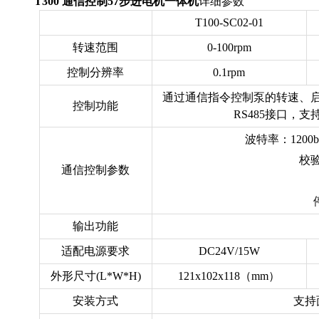
T300 通信控制57步进电机一体机
详细参数
T100-SC02-01
转速范围
0-100rpm
控制分辨率
0.1rpm
通过通信指令控制泵的转速、
控制功能
RS485接口，支持
波特率：1200bps, 
校
通信控制参数
输出功能
适配电源要求
DC24V/15W
外形尺寸(L*W*H)
121x102x118（mm）
安装方式
支持