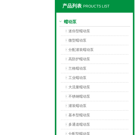
产品列表
PROUCTS LIST
保定兰格恒流泵有限公司
蠕动泵
迷你型蠕动泵
微型蠕动泵
分配灌装蠕动泵
高防护蠕动泵
兰格蠕动泵
工业蠕动泵
大流量蠕动泵
不锈钢蠕动泵
灌装蠕动泵
基本型蠕动泵
多通道蠕动泵
分配型蠕动泵