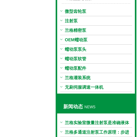
微型齿轮泵
注射泵
兰格精密泵
OEM蠕动泵
蠕动泵泵头
蠕动泵软管
蠕动泵配件
兰格灌装系统
无刷伺服调速一体机
新闻动态
NEWS
兰格实验室微量注射泵是准确液体
输送的科学工具
兰格多通道注射泵工作原理：步进