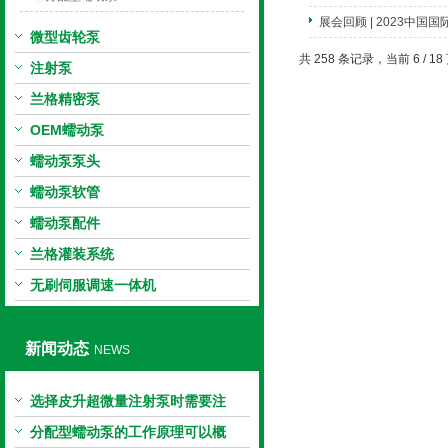
展会回顾 | 2023中
微型齿轮泵
共 258 条记录，当前 6 / 1
注射泵
兰格精密泵
OEM蠕动泵
蠕动泵泵头
蠕动泵软管
蠕动泵配件
兰格灌装系统
无刷伺服调速一体机
新闻动态
NEWS
选择皮升超微量注射泵时需要注
意...
分配型蠕动泵的工作原理可以概