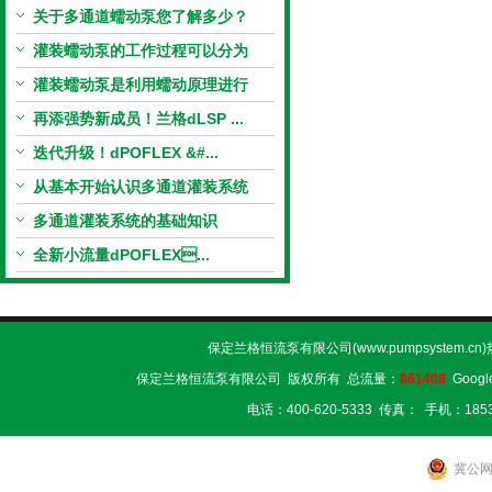
括...
关于多通道蠕动泵您了解多少？
灌装蠕动泵的工作过程可以分为
四...
灌装蠕动泵是利用蠕动原理进行
流...
再添强势新成员！兰格dLSP ...
迭代升级！dPOFLEX &#...
从基本开始认识多通道灌装系统
多通道灌装系统的基础知识
全新小流量dPOFLEX...
保定兰格恒流泵有限公司(www.pumpsystem.cn
保定兰格恒流泵有限公司 版权所有 总流量：
861408
Googl
电话：400-620-5333 传真： 手机：1853
冀公网安