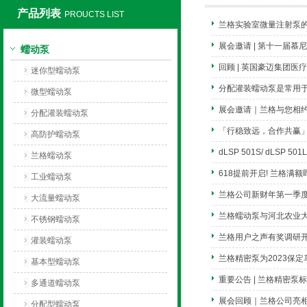
产品列表
PROUCTS LIST
兰格实验室微量注射泵
保定兰格恒流泵有限公司
展会邀请 | 第十一届
蠕动泵
回顾 | 英国豪迈集团医疗
迷你型蠕动泵
分配灌装蠕动泵是常用
微型蠕动泵
展会邀请｜兰格与您相
分配灌装蠕动泵
「行稳致远，合作共赢」2
高防护蠕动泵
dLSP 501S/ dLS
兰格蠕动泵
618提前开启! 兰格满
工业蠕动泵
兰格公司新财年第一季
大流量蠕动泵
兰格蠕动泵与河北农业
不锈钢蠕动泵
兰格用户之声有奖调研
灌装蠕动泵
兰格精密泵为2023保
基本型蠕动泵
重要公告 | 兰格精密
多通道蠕动泵
展会回顾｜兰格公司亮
分配型蠕动泵