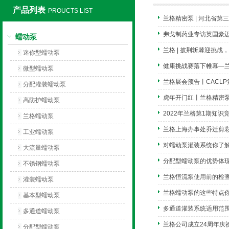
产品列表
PROUCTS LIST
兰格精密泵 | 河北省
保定兰格恒流泵有限公司
弗戈制药业专访英国豪
蠕动泵
兰格 | 披荆斩棘迎挑战
迷你型蠕动泵
健康挑战赛落下帷幕—
微型蠕动泵
兰格展会预告丨CACL
分配灌装蠕动泵
虎年开门红丨兰格精密
高防护蠕动泵
2022年兰格第1期知
兰格蠕动泵
兰格上海办事处乔迁剪
工业蠕动泵
对蠕动泵灌装系统你了
大流量蠕动泵
分配型蠕动泵的优势体
不锈钢蠕动泵
兰格恒流泵使用前的检
灌装蠕动泵
兰格蠕动泵的这些特点
基本型蠕动泵
多通道灌装系统适用范
多通道蠕动泵
兰格公司成立24周年庆
分配型蠕动泵