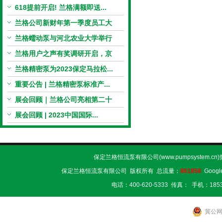
618提前开启! 兰格满额即送...
兰格公司新财年第一季度员工大
会...
兰格蠕动泵与河北农业大学举行
校...
兰格用户之声有奖调研开启，京
东...
兰格精密泵为2023保定马拉松...
重要公告 | 兰格精密泵标准产...
展会回顾｜兰格公司亮相第二十
二...
展会回顾 | 2023中国国际...
保定兰格恒流泵有限公司(www.pumpsystem.cn
保定兰格恒流泵有限公司 版权所有 总流量：
861858
Googl
电话：400-620-5333 传真： 手机：1853
冀公网安