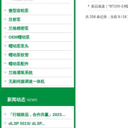
新品速递｜*BT100-3
微型齿轮泵
共 258 条记录，当前 9 / 1
注射泵
兰格精密泵
OEM蠕动泵
蠕动泵泵头
蠕动泵软管
蠕动泵配件
兰格灌装系统
无刷伺服调速一体机
新闻动态
NEWS
「行稳致远，合作共赢」2023...
dLSP 501S/ dLSP...