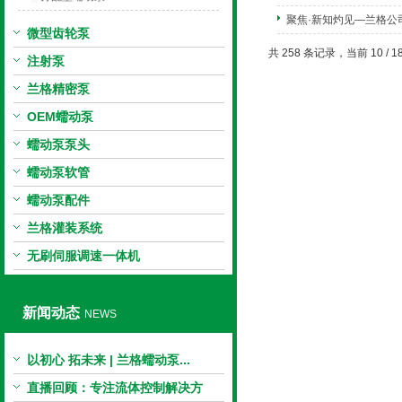
聚焦·新知灼见—兰格
微型齿轮泵
共 258 条记录，当前 10 / 1
注射泵
兰格精密泵
OEM蠕动泵
蠕动泵泵头
蠕动泵软管
蠕动泵配件
兰格灌装系统
无刷伺服调速一体机
新闻动态
NEWS
以初心 拓未来 | 兰格蠕动泵...
直播回顾：专注流体控制解决方