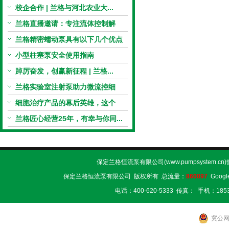
案...
校企合作 | 兰格与河北农业大...
兰格直播邀请：专注流体控制解
决...
兰格精密蠕动泵具有以下几个优点
小型柱塞泵安全使用指南
踔厉奋发，创赢新征程 | 兰格...
兰格实验室注射泵助力微流控细
胞...
细胞治疗产品的幕后英雄，这个
神...
兰格匠心经营25年，有幸与你同...
保定兰格恒流泵有限公司(www.pumpsystem.cn
保定兰格恒流泵有限公司 版权所有 总流量：
860897
Googl
电话：400-620-5333 传真： 手机：1853
冀公网安