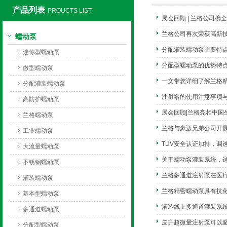
产品列表
PROUCTS LIST
展会回顾 | 兰格公司
保定兰格恒流泵有限公司
兰格公司再次荣获高新
蠕动泵
分配灌装蠕动泵主要特
迷你型蠕动泵
分配型蠕动泵的优势特
微型蠕动泵
一文带您详细了解兰格
分配灌装蠕动泵
注射泵的使用注意事项
高防护蠕动泵
展会回顾|兰格亮相中国
兰格蠕动泵
兰格与豪迈兄弟公司开展
工业蠕动泵
TUV安全认证加持，调
大流量蠕动泵
关于蠕动泵灌装系统，
不锈钢蠕动泵
兰格多通道注射泵在医
灌装蠕动泵
兰格精密蠕动泵具有抗
基本型蠕动泵
灌装线上多通道灌装系
多通道蠕动泵
皮升超微量注射泵可以
分配型蠕动泵